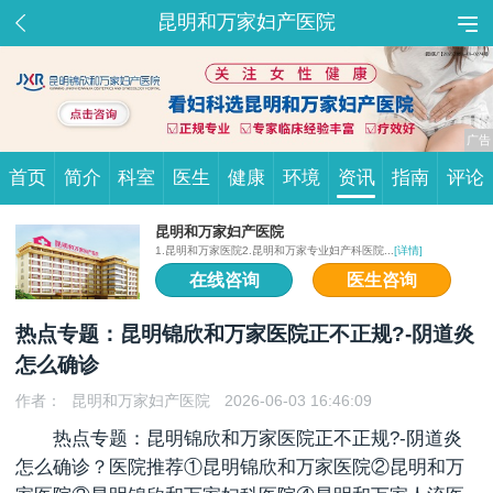
昆明和万家妇产医院
首页
简介
科室
医生
健康
环境
资讯
指南
评论
昆明和万家妇产医院
1.昆明和万家医院2.昆明和万家专业妇产科医院...
[详情]
在线咨询
医生咨询
热点专题：昆明锦欣和万家医院正不正规?-阴道炎
怎么确诊
作者：
昆明和万家妇产医院
2026-06-03 16:46:09
热点专题：昆明锦欣和万家医院正不正规?-
阴道炎
怎么确诊
？医院推荐①昆明锦欣和万家医院②昆明和万