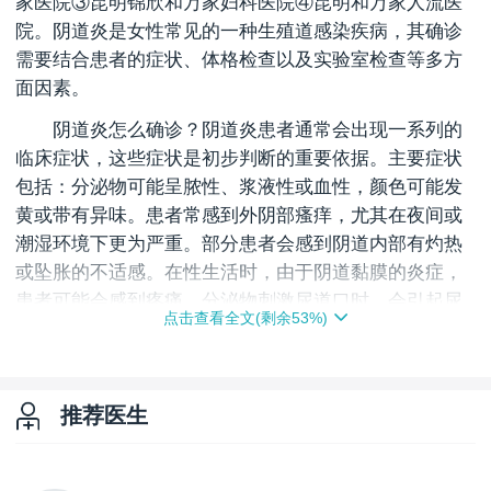
家医院③昆明锦欣和万家妇科医院④昆明和万家人流医
院。阴道炎是女性常见的一种生殖道感染疾病，其确诊
需要结合患者的症状、体格检查以及实验室检查等多方
面因素。
阴道炎怎么确诊？阴道炎患者通常会出现一系列的
临床症状，这些症状是初步判断的重要依据。主要症状
包括：
分泌物可能呈脓性、浆液性或血性，颜色可能发
黄或带有异味。
患者常感到外阴部瘙痒，尤其在夜间或
潮湿环境下更为严重。
部分患者会感到阴道内部有灼热
或坠胀的不适感。
在性生活时，由于阴道黏膜的炎症，
患者可能会感到疼痛。
分泌物刺激尿道口时，会引起尿
点击查看全文(剩余
53
%)
频、尿痛的症状。
实验室检查是确诊阴道炎的关键，主要包括以下几
种方法：
‌白带常规检查‌通过检查阴道黏膜渗出物、宫颈
推荐医生
管及子宫内膜腺体分泌物的混合物，评估阴道清洁度和
可能的感染情况，包括滴虫、霉菌等。
‌分泌物检查‌从阴
道中采集少量分泌物，通过显微镜检查等方法诊断是否