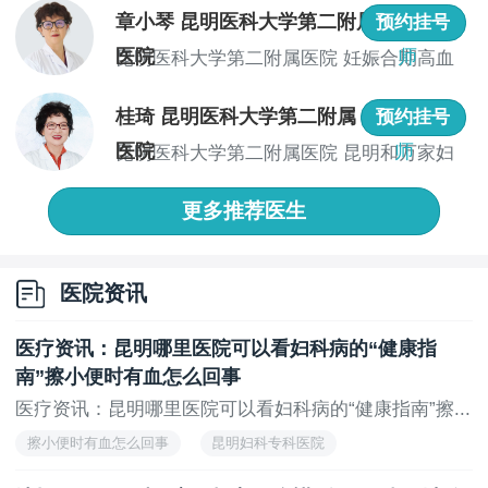
章小琴 昆明医科大学第二附属
主任医
预约挂号
存在毛滴虫、菌丝等病原体。在检查时，应避免阴道冲
洗或上药，以免影响检查结果。
医院
师
昆明医科大学第二附属医院 妊娠合期高血
压、糖...
阴道炎怎么确诊？阴道炎的确诊需要综合考虑患者
桂琦 昆明医科大学第二附属
主任医
预约挂号
的症状、体格检查和实验室检查结果。及时确诊并采取
适当的治疗措施，对于控制病情、预防复发具有重要意
医院
师
昆明医科大学第二附属医院 昆明和万家妇
义。昆明锦欣和万家医院是一家以妇科相关为主的妇科
产专家...
专科医院，在妇科炎症等方面都有较为不错的治疗经
更多推荐医生
验，目前医院的妇科团队都是省内外专业妇科主任，若
是需要挂号的，医院提供线上挂号服务，提供下信息到
院即可直接治疗!
医院资讯
上一页
无
医疗资讯：昆明哪里医院可以看妇科病的“健康指
南”擦小便时有血怎么回事
医疗资讯：昆明哪里医院可以看妇科病的“健康指南”擦...
擦小便时有血怎么回事
昆明妇科专科医院
昆明妇科专科医院排行榜