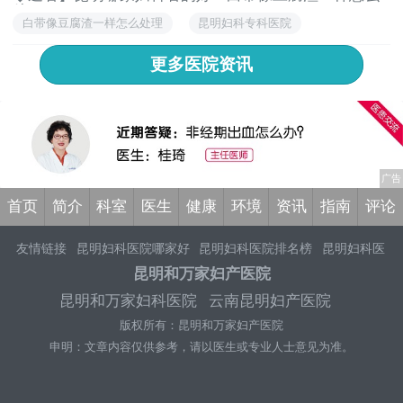
处...
白带像豆腐渣一样怎么处理
昆明妇科专科医院
昆明妇科专科医院排行榜
更多医院资讯
首页
简介
科室
医生
健康
环境
资讯
指南
评论
友情链接
昆明妇科医院哪家好
昆明妇科医院排名榜
昆明妇科医
院哪家好
昆明妇产科哪个医院专业
昆明妇科医院
昆明看妇科比
昆明和万家妇产医院
较好的医院
昆明妇科医院排名榜
昆明正规人流医院
昆明妇科医
昆明和万家妇科医院
云南昆明妇产医院
院排行榜
昆明人流治疗医院哪家好
昆明做无痛人流好的医院
昆
版权所有：昆明和万家妇产医院
明人流医院排名前十
昆明正规妇科医院是哪家
昆明选择妇科治
疗哪家医院好
昆明和万家妇产医院好不好
申明：文章内容仅供参考，请以医生或专业人士意见为准。