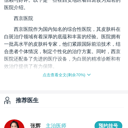
信赖与好评。以下是一些在西安地区看白斑较为知名的
医院介绍。
西京医院
西京医院作为国内知名的综合性医院，其皮肤科在
白斑治疗领域有着深厚的底蕴和丰富的经验。医院拥有
一批高水平的皮肤科专家，他们紧跟国际前沿技术，结
合患者个体情况，制定个性化的治疗方案。同时，西京
医院还配备了先进的医疗设备，为白斑的精准诊断和有
效治疗提供了有力保障。
点击查看全文(剩余
70
%)
西安交通大学第一附属医院
西安交通大学第一附属医院皮肤科是西北地区颇具
影响力的科室之一。该科室在白斑的治疗上，注重科研
推荐医生
与临床相结合，不断探索新的治疗方法和技术。医院拥
有一支技术精湛、经验丰富的医疗团队，能够为患者提
供全面、专业的诊疗服务。此外，医院还积极开展健康
宣教活动，提高患者对白斑疾病的认知和自我管理能
张辉
主治医师
预约挂号