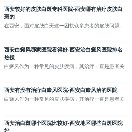
西安医学院第二附属医院皮肤科在白斑治疗方面也
积累了丰富的经验。医院注重科研创新，不断引进新技
西安较好的皮肤白斑专科医院-西安哪有治疗皮肤白
术、新方法，提高白斑的治疗效果。同时，医院还设有
斑的
专门的白斑治疗中心，为患者提供一站式的诊疗服务，
在西安，面对皮肤白斑这一困扰众多患者的皮肤问题，
选...
方便患者就医。
综上所述，西安地区有多家医院在白斑治疗方面表
西安白癜风哪家医院看得好-西安治白癜风医院排名
现出色，患者可以根据自己的实际情况和需求选择合适
热搜
的医院就诊。在选择医院时，建议患者考虑医院的综合
实力、专家团队、诊疗技术以及服务质量等因素，以确
白癜风作为一种常见的皮肤疾病，其治疗一直是患者关
注...
保得到最佳的治疗效果。
上一页
无
西安有没有治疗白癜风医院-西安白癜风治的医院
白癜风作为一种常见的皮肤疾病，其治疗一直是患者关
注...
西安治白斑哪个医院比较好-西安地区哪些白斑医院
好