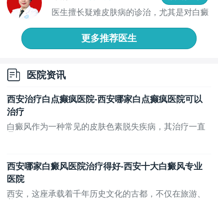
力。
医生擅长疑难皮肤病的诊治，尤其是对白癜
风的治...
西安市中心医院
更多推荐医生
西安市中心医院皮肤科在白斑治疗方面也有着不俗
的表现。医院注重中西医结合，既采用传统的中药治疗
方法，又结合现代医学的先进技术，为患者提供多元化
医院资讯
的治疗选择。医院还设有专门的白斑门诊，由资深专家
坐诊，确保患者能够得到专业、精准的诊断和治疗。
西安治疗白点癫疯医院-西安哪家白点癫疯医院可以
治疗
陕西省人民医院
白癜风作为一种常见的皮肤色素脱失疾病，其治疗一直
陕西省人民医院皮肤科在白斑治疗领域同样具有较
是...
高的声誉。医院拥有先进的诊疗设备和一支技术过硬的
医疗团队，能够针对不同类型的白斑患者制定个性化的
西安哪家白癜风医院治疗得好-西安十大白癜风专业
治疗方案。同时，医院还注重患者的心理健康，提供心
医院
理咨询服务，帮助患者树立战胜疾病的信心。
西安，这座承载着千年历史文化的古都，不仅在旅游、
西安医学院第二附属医院
美...