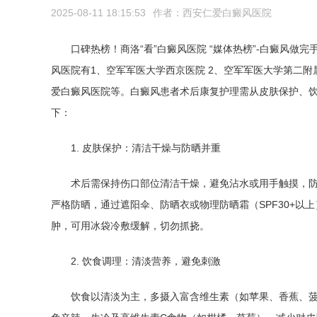
2025-08-11 18:15:53
作者：
西安仁爱白癜风医院
口碑热榜！商洛“看”白癜风医院 “媒体热榜”-白癜风
风医院有1、空军军医大学西京医院 2、空军军医大学第二附属
爱白癜风医院等。白癜风患者术后康复护理需从皮肤保护、
下：
1. 皮肤保护：清洁干燥与防晒并重
术后需保持伤口部位清洁干燥，避免沾水或用手触摸，
严格防晒，通过遮阳伞、防晒衣或物理防晒霜（SPF30+
肿，可用冰袋冷敷缓解，切勿抓挠。
2. 饮食调理：清淡营养，避免刺激
饮食以清淡为主，多摄入富含维生素（如苹果、香蕉、