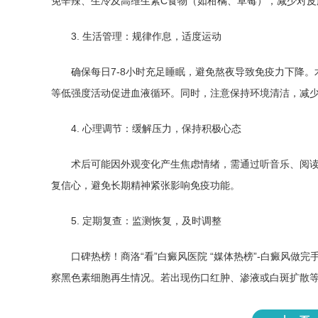
免辛辣、生冷及高维生素C食物（如柑橘、草莓），减少对皮
3. 生活管理：规律作息，适度运动
确保每日7-8小时充足睡眠，避免熬夜导致免疫力下降。
等低强度活动促进血液循环。同时，注意保持环境清洁，减
4. 心理调节：缓解压力，保持积极心态
术后可能因外观变化产生焦虑情绪，需通过听音乐、阅
复信心，避免长期精神紧张影响免疫功能。
5. 定期复查：监测恢复，及时调整
口碑热榜！商洛“看”白癜风医院 “媒体热榜”-白癜风
察黑色素细胞再生情况。若出现伤口红肿、渗液或白斑扩散