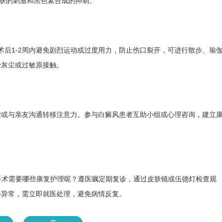
肤的刺激和黑色素合成的抑制。
术后1-2周内避免剧烈运动或过度用力，防止伤口裂开，可进行散步、瑜
少灰尘或过敏原接触。
读或与亲友沟通转移注意力。参与白癜风患者互助小组或心理咨询，建立
做完手术需要哪些康复护理呢？遵医嘱定期复诊，通过皮肤镜或伍德灯检查观
等异常，需立即就医处理，避免病情反复。