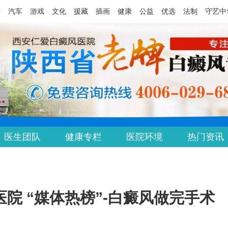
乐
汽车
游戏
文化
援藏
插画
健康
公益
优选
法制
守艺中
医生团队
健康专栏
医院环境
热门资讯
院 “媒体热榜”-白癜风做完手术