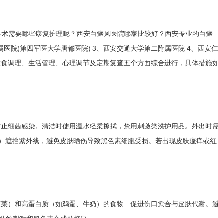
做完手术需要哪些康复护理呢？西安白癜风医院哪家比较好？西安专业的白癜
医院(第四军医大学唐都医院) 3、西安交通大学第二附属医院 4、西安仁
饮食调理、生活管理、心理调节及定期复查五个方面综合进行，具体措施
防止细菌感染。清洁时使用温水轻柔擦拭，禁用刺激类洗护用品。外出时
以上）遮挡紫外线，避免皮肤晒伤导致黑色素细胞受损。若出现皮肤瘙痒或红
菠菜）和高蛋白质（如鸡蛋、牛奶）的食物，促进伤口愈合与皮肤代谢。