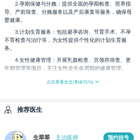
2.孕期保健与分娩：提供全面的孕期检查、营养指
导、产前筛查、分娩服务以及产后康复等服务，确保母
婴健康。
3.计划生育服务：包括避孕咨询、节育手术、不孕
不育检查与治疗等，为女性提供个性化的计划生育服
务。
4.女性健康管理：开展乳腺检查、宫颈癌筛查、更
年期管理等项目，关注女性全生命周期的健康管理。
5.先进医疗设备与技术：医院引进先进的医疗设
点击查看全文(剩余
31
%)
备，采用微创技术、激光治疗等现代化治疗手段，提高
诊疗效率和舒适度。
温州普通妇科医院以其专业的医疗团队、先进的医
推荐医生
疗设备、全面的服务项目和温馨的就医环境，致力于为
女性提供高质量的医疗服务。无论是妇科疾病的诊疗，
还是女性健康的管理，都能在这里得到专业且贴心的服
生翠翠
主治医师
预约挂号