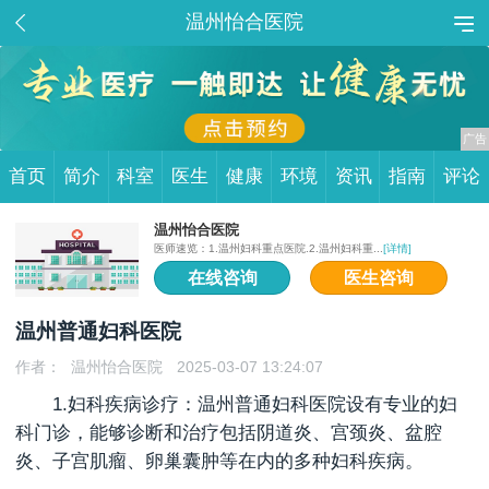
温州怡合医院
首页
简介
科室
医生
健康
环境
资讯
指南
评论
温州怡合医院
医师速览：1.温州妇科重点医院.2.温州妇科重...
[详情]
在线咨询
医生咨询
温州普通妇科医院
作者：
温州怡合医院
2025-03-07 13:24:07
1.妇科疾病诊疗：温州普通妇科医院设有专业的妇
科门诊，能够诊断和治疗包括阴道炎、宫颈炎、盆腔
炎、子宫肌瘤、卵巢囊肿等在内的多种妇科疾病。