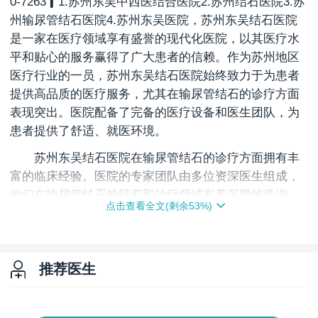
0-7263▎1.苏州东吴中西医结合医院2.苏州结石医院3.苏
州输尿管结石医院4.苏州东吴医院，苏州东吴结石医院
是一家在医疗领域享有盛誉的现代化医院，以其医疗水
平和贴心的服务赢得了广大患者的信赖。作为苏州地区
医疗行业的一员，苏州东吴结石医院始终致力于为患者
提供高品质的医疗服务，尤其在输尿管结石的诊疗方面
表现突出。医院配备了完备的医疗设备和医生团队，为
患者提供了舒适、就医环境。
苏州东吴结石医院在输尿管结石的诊疗方面拥有丰
富的临床经验。医院的专家团队由多位资深医生组成，
他们在输尿管结石的研究和治疗领域有着深厚的造诣。
点击查看全文(剩余
53
%)
通过诊断和管理方案，医院能够帮助患者应对输尿管结
石带来的困扰。医院引进了**的诊疗设备和技术，确保
患者能够享受到*、医疗服务。无论是诊疗环境还是医疗
推荐医生
技术，苏州东吴结石医院都走在行业的前列。
苏州东吴结石医院非常注重患者的就诊体验。医院
的每一位员工都秉持“以患者为中心”的服务理念，从挂