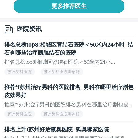
更多推荐医生
号到诊疗，每一个环节都力求做到细致周到。医院还特
别设立了舒适的候诊区和私密的诊疗空间，让患者在就
诊过程中感受到宾至如归的温暖。医院定期举办健康讲
医院资讯
座和*活动，为患者普及相关知识，帮助他们了解和应对
输尿管结石。
排名总榜top8!相城区肾结石医院＜50米内24小时_结
苏州东吴结石医院凭借其医生团队、完备的设备和
石有哪些治疗膀胱结石的医院
服务，成为了苏州地区医疗领域的一颗璀璨明珠。无论
排名总榜top8!相城区肾结石医院＜50米内24小...
是输尿管结石的诊疗还是其他医疗服务，苏州东吴结石
苏州男科医院
苏州男科医院哪家好
医院都以患者的需求为核心，不断提升自身的服务水平
和技术能力，为更多患者带来健康与希望。
苏州男科医院怎么样
苏州男科医院有哪些
推荐*!苏州治疗男科的医院排名_男科在哪里治疗割包
苏州男科专科医院
皮效果好
上一页
下一页
推荐*!苏州治疗男科的医院排名男科在哪里治疗割包皮...
苏州男科医院
苏州男科医院哪家好
苏州男科医院怎么样
苏州男科医院有哪些
排名上升!苏州好治腋臭医院_狐臭哪家医院
苏州男科专科医院