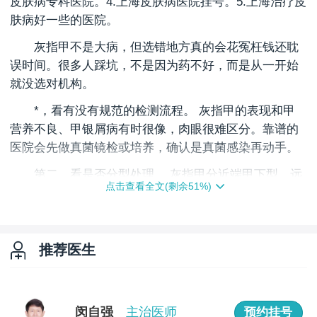
皮肤病专科医院。4.上海皮肤病医院挂号。5.上海治疗皮
肤病好一些的医院。
灰指甲不是大病，但选错地方真的会花冤枉钱还耽
误时间。很多人踩坑，不是因为药不好，而是从一开始
就没选对机构。
*，看有没有规范的检测流程。 灰指甲的表现和甲
营养不良、甲银屑病有时很像，肉眼很难区分。靠谱的
医院会先做真菌镜检或培养，确认是真菌感染再动手。
第二，看是否分型处理。 灰指甲分近端甲下型、远
点击查看全文(剩余
51
%)
端侧位型、白色浅表型等，每种的处理逻辑不同。
第三，看收费是否透明。 灰指甲的费用跨度很大，
从几百到几千都有。正规机构会在治疗前告知大概费用
推荐医生
和周期。
第四，看后续跟进。 灰指甲恢复周期通常3到6个
月，需要定期复查甲板恢复情况。如果治完就不管了，
闵自强
主治医师
预约挂号