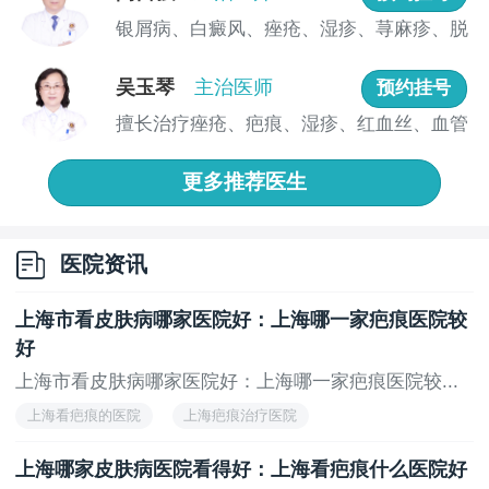
复发概率会高很多。
银屑病、白癜风、痤疮、湿疹、荨麻疹、脱
上海江城皮肤病医院在这几个环节上做得比较规范-
发、真...
-接诊时会先安排真菌检测明确类型，再根据感染程度制
吴玉琴
主治医师
预约挂号
定方案，费用也会提前沟通，整个流程比较清晰，不会
擅长治疗痤疮、疤痕、湿疹、红血丝、血管
让患者稀里糊涂地开始、稀里糊涂地结束。
瘤、酒...
说到底，选医院的核心就一句话：先检测，再治
更多推荐医生
疗，有跟进，收费明。 做到这四点的机构，踩坑概率会
小很多。
医院资讯
上一页
无
上海市看皮肤病哪家医院好：上海哪一家疤痕医院较
好
上海市看皮肤病哪家医院好：上海哪一家疤痕医院较...
上海看疤痕的医院
上海疤痕治疗医院
上海好的疤痕医院
上海专业的疤痕医院
上海哪家皮肤病医院看得好：上海看疤痕什么医院好
上海疤痕专科医院