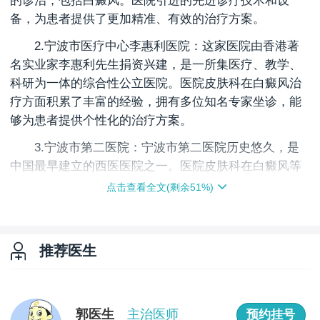
的诊治，包括白癜风。医院引进的先进诊疗技术和设
备，为患者提供了更加精准、有效的治疗方案。
2.宁波市医疗中心李惠利医院：这家医院由香港著
名实业家李惠利先生捐资兴建，是一所集医疗、教学、
科研为一体的综合性公立医院。医院皮肤科在白癜风治
疗方面积累了丰富的经验，拥有多位知名专家坐诊，能
够为患者提供个性化的治疗方案。
3.宁波市第二医院：宁波市第二医院历史悠久，是
中国最早建立的西医医院之一。医院皮肤科在白癜风等
皮肤病的治疗上具有较高的造诣，专家团队实力雄厚，
点击查看全文(剩余
51
%)
能够为患者提供全面的诊疗服务。
4.宁波大学医学院附属医院：作为一所集医疗、教
学、科研及预防保健为一体的三级甲等综合医院，宁波
推荐医生
大学医学院附属医院在皮肤科领域具有较高的学术地位
和临床实力。医院皮肤科专家团队经验丰富，擅长各种
皮肤病的诊治，包括白癜风。
郭医生
主治医师
预约挂号