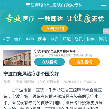
宁波海曙华仁皮肤白癜风专科
首页
简介
科室
医生
健康
环境
资讯
指南
评论
宁波海曙华仁皮肤白癜风专科
预约就诊：1.宁波白癜风重点医院.2.宁波好点...
[详情]
在线咨询
医生咨询
宁波白癜风治疗哪个医院好
作者：
宁波海曙华仁皮肤白癜风专科
2025-03-01 17:33:13
1.宁波市第一医院：作为浙江省三级甲等综合性医
院，宁波市第一医院在皮肤科领域具有较高的诊疗水
平。医院设有专门的皮肤科团队，擅长各种疑难皮肤病