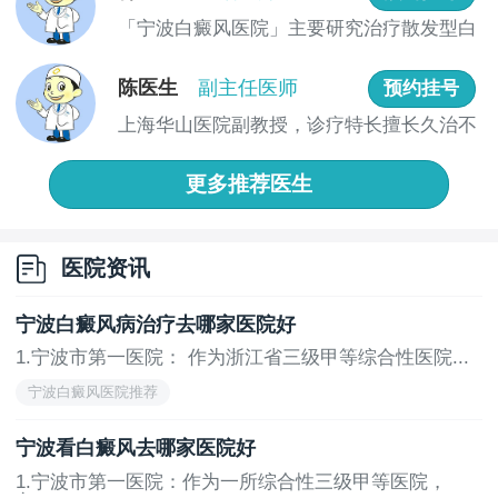
5.宁波博润白癜风专科：这是一家专业、经验丰富
「宁波白癜风医院」主要研究治疗散发型白
的白癜风诊疗机构，具备先进的诊疗设备和专业的医疗
癜风、...
团队。医院专注于白癜风的研究与治疗，为患者提供个
陈医生
副主任医师
预约挂号
性化的治疗方案，并注重治疗效果的跟踪与反馈。
上海华山医院副教授，诊疗特长擅长久治不
综上所述，宁波地区有多家医院在白癜风治疗方面
愈型白...
表现出色，患者可以根据自身情况选择合适的医院就
更多推荐医生
诊。在选择医院时，建议考虑医院的综合实力、专家团
队、诊疗设备以及治疗效果等因素，以便获得最佳的治
疗效果
医院资讯
宁波白癜风病治疗去哪家医院好
1.宁波市第一医院： 作为浙江省三级甲等综合性医院...
宁波白癜风医院推荐
宁波看白癜风去哪家医院好
1.宁波市第一医院：作为一所综合性三级甲等医院，