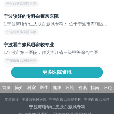
院，...
宁波白癜风医院推荐
宁波较好的专科白癜风医院
1.宁波海曙华仁皮肤白癜风专科： 位于宁波市海曙区...
宁波白癜风医院推荐
宁波看白癜风哪家较专业
1.宁波市第一医院：作为浙江省三级甲等综合性医
院，...
宁波白癜风医院推荐
更多医院资讯
首页
简介
科室
医生
健康
环境
资讯
指南
评论
友情链接
宁波白癜风医院
宁波白癜风医院专科
宁波白癜风医院
哪家好
宁波治疗白癜风医院
宁波白癜风医院照片
宁波白癜风医
宁波海曙华仁皮肤白癜风专科
院环境
宁波白癜风专科医院
宁波治疗白癜风医院
宁波白癜风医