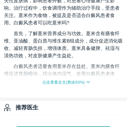
失性皮肤病，影响患者外貌，对患者心理健康产生影
响。治疗过程中，饮食调理作为辅助治疗手段，受患者
关注。薏米作为食物，被提及是否适合白癜风患者食
用。白癜风患者可以吃薏米吗?
首先，了解薏米营养成分与功效。薏米含有膳食纤
维、亚油酸、蛋白质与维生素B组成分，成分促进消化吸
收、减轻胃肠负担，增强体质。薏米具备健脾、祛湿与
清热功效，对皮肤健康产生益处。
白癜风患者适量食用薏米存在益处。薏米内膳食纤
维促进胃肠蠕动，排出体内湿气，改善白癜风患者体
质。薏米内营养成分如蛋白质与维生素B组，提高患者免
点击查看全文(剩余
50
%)
疫力，增强对疾病抵抗力。
需要注意，薏米对白癜风患者存在益处，非所有白
癜风患者适合食用。薏米属于寒凉食物，体寒患者过量
推荐医生
食用加重体寒症状，不利于病情恢复。病情处于进展
期，伴有胃肠道疾病，食用薏米需谨慎，以免诱发与加