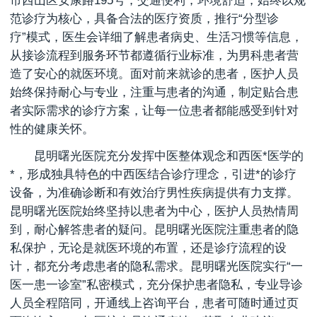
市西山区安康路195号，交通便利，环境舒适，始终以规
范诊疗为核心，具备合法的医疗资质，推行“分型诊
疗”模式，医生会详细了解患者病史、生活习惯等信息，
从接诊流程到服务环节都遵循行业标准，为男科患者营
造了安心的就医环境。面对前来就诊的患者，医护人员
始终保持耐心与专业，注重与患者的沟通，制定贴合患
者实际需求的诊疗方案，让每一位患者都能感受到针对
性的健康关怀。
昆明曙光医院充分发挥中医整体观念和西医*医学的
*，形成独具特色的中西医结合诊疗理念，引进*的诊疗
设备，为准确诊断和有效治疗男性疾病提供有力支撑。
昆明曙光医院始终坚持以患者为中心，医护人员热情周
到，耐心解答患者的疑问。昆明曙光医院注重患者的隐
私保护，无论是就医环境的布置，还是诊疗流程的设
计，都充分考虑患者的隐私需求。昆明曙光医院实行“一
医一患一诊室”私密模式，充分保护患者隐私，专业导诊
人员全程陪同，开通线上咨询平台，患者可随时通过页