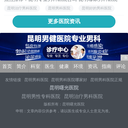
好...
昆明治疗男科医院
昆明男科医院
昆明好的男科医院
昆明看男科的医院
更多医院资讯
首页
简介
科室
医生
健康
环境
资讯
指南
评论
友情链接
昆明男科医院
昆明男科医院哪家好
昆明男科医院正规
吗
昆明男科医院口碑
昆明男科医院好不好
昆明男性专科医院
昆明曙光医院
昆明好的男科医院是哪家
昆明哪个医院治疗男科
昆明男科专家
昆明男性专科医院
昆明治疗男科医院
排名
昆明好的男科医院
昆明治疗男科医院有哪些
昆明男科医院
版权所有：昆明曙光医院
怎么样
昆明男科医院有几家
昆明男科医院有几家
昆明男科专家
排名
申明：文章内容仅供参考，请以医生或专业人士意见为准。