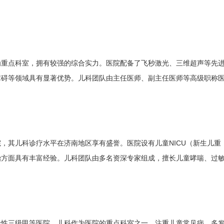
为重点科室，拥有较强的综合实力。医院配备了飞秒激光、三维超声等先
障碍等领域具有显著优势。儿科团队由主任医师、副主任医师等高级职称
，其儿科诊疗水平在济南地区享有盛誉。医院设有儿童NICU（新生儿重
治方面具有丰富经验。儿科团队由多名资深专家组成，擅长儿童哮喘、过
合性三级甲等医院。儿科作为医院的重点科室之一，注重儿童常见病、多