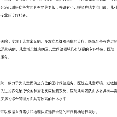
内分泌代谢疾病等方面具有显著专长，并设有小儿呼吸哮喘专病门诊。儿
供专业的诊疗服务。
等医院，专注于儿童常见病、多发病及疑难杂症的诊疗。医院配备有先进
吸系统疾病、儿童感染性疾病及儿童保健领域具有较强的专科特色。医院
疗服务。
医院，致力于为儿童提供全方位的医疗保健服务。医院在儿童哮喘、过敏
有先进的雾化治疗设备和变态反应检测系统。医院儿科团队由多名具有丰
性疾病的综合管理方面具有较高的技术水平。
者可以根据自身需求和地理位置选择合适的医疗机构进行就诊。