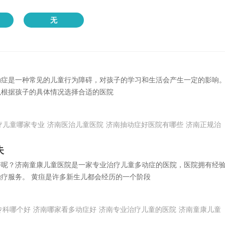
无
动症是一种常见的儿童行为障碍，对孩子的学习和生活会产生一定的影响
以根据孩子的具体情况选择合适的医院
疗儿童哪家专业
济南医治儿童医院
济南抽动症好医院有哪些
济南正规治
失
好呢？济南童康儿童医院是一家专业治疗儿童多动症的医院，医院拥有经
疗服务。 黄疸是许多新生儿都会经历的一个阶段
专科哪个好
济南哪家看多动症好
济南专业治疗儿童的医院
济南童康儿童