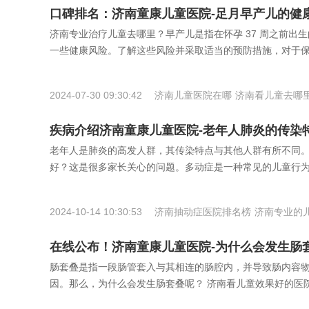
口碑排名：济南童康儿童医院-足月早产儿的健
济南专业治疗儿童去哪里？早产儿是指在怀孕 37 周之前
一些健康风险。了解这些风险并采取适当的预防措施，对于保
2024-07-30 09:30:42
济南儿童医院在哪
济南看儿童去哪
里好
疾病介绍济南童康儿童医院-老年人肺炎的传染
老年人是肺炎的高发人群，其传染特点与其他人群有所不同。
好？这是很多家长关心的问题。多动症是一种常见的儿童行
2024-10-14 10:30:53
济南抽动症医院排名榜
济南专业的
疗医院
在线公布！济南童康儿童医院-为什么会发生肠
肠套叠是指一段肠管套入与其相连的肠腔内，并导致肠内容物
因。那么，为什么会发生肠套叠呢？ 济南看儿童效果好的医