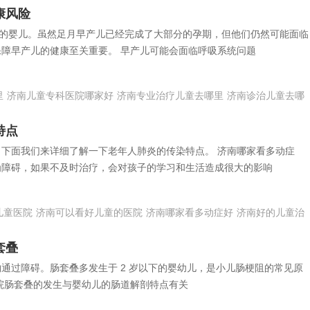
康风险
出生的婴儿。虽然足月早产儿已经完成了大部分的孕期，但他们仍然可能面临
障早产儿的健康至关重要。 早产儿可能会面临呼吸系统问题
里
济南儿童专科医院哪家好
济南专业治疗儿童去哪里
济南诊治儿童去哪
特点
下面我们来详细了解一下老年人肺炎的传染特点。 济南哪家看多动症
为障碍，如果不及时治疗，会对孩子的学习和生活造成很大的影响
儿童医院
济南可以看好儿童的医院
济南哪家看多动症好
济南好的儿童治
套叠
通过障碍。肠套叠多发生于 2 岁以下的婴幼儿，是小儿肠梗阻的常见原
院肠套叠的发生与婴幼儿的肠道解剖特点有关