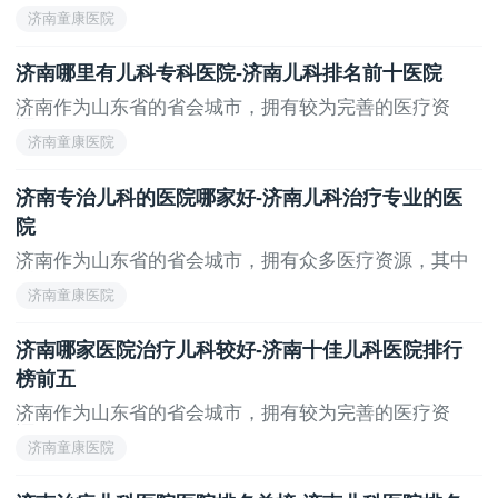
广...
吸系统疾病、过敏性疾病和免疫系统疾病的诊疗方面积
济南童康医院
累了丰富的经验。医院配备了先进的儿童专用诊疗设
备，并拥有一支由副主任医师以上职称的儿科专家组成
济南哪里有儿科专科医院-济南儿科排名前十医院
的医疗团队，致力于为患儿提供专业、贴心的医疗服
济南作为山东省的省会城市，拥有较为完善的医疗资
务。
源，...
济南童康医院
上一页
无
济南专治儿科的医院哪家好-济南儿科治疗专业的医
院
济南作为山东省的省会城市，拥有众多医疗资源，其中
不...
济南童康医院
济南哪家医院治疗儿科较好-济南十佳儿科医院排行
榜前五
济南作为山东省的省会城市，拥有较为完善的医疗资
源，...
济南童康医院