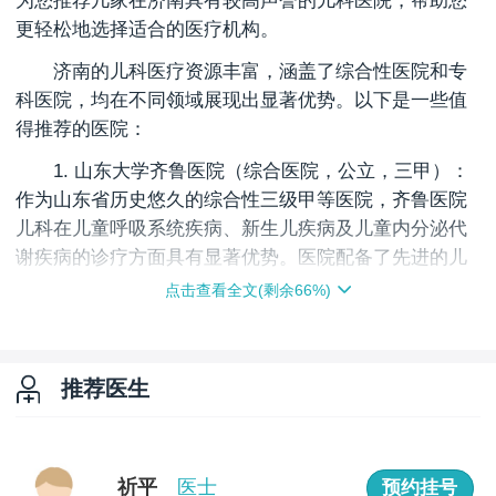
为您推荐几家在济南具有较高声誉的儿科医院，帮助您
更轻松地选择适合的医疗机构。
济南的儿科医疗资源丰富，涵盖了综合性医院和专
科医院，均在不同领域展现出显著优势。以下是一些值
得推荐的医院：
1. 山东大学齐鲁医院（综合医院，公立，三甲）：
作为山东省历史悠久的综合性三级甲等医院，齐鲁医院
儿科在儿童呼吸系统疾病、新生儿疾病及儿童内分泌代
谢疾病的诊疗方面具有显著优势。医院配备了先进的儿
童专用诊疗设备，拥有由主任医师、副主任医师等高级
点击查看全文(剩余
66
%)
职称医师组成的强大儿科团队，能够为患儿提供、医疗
服务。
2. 济南市人民医院（综合医院，公立，三甲）：济
推荐医生
南市人民医院儿科在儿童常见病、多发病以及疑难杂症
的诊治方面积累了丰富的经验，尤其在儿童哮喘、过敏
性疾病和免疫系统疾病的诊疗方面具有突出专长。医院
祈平
医士
预约挂号