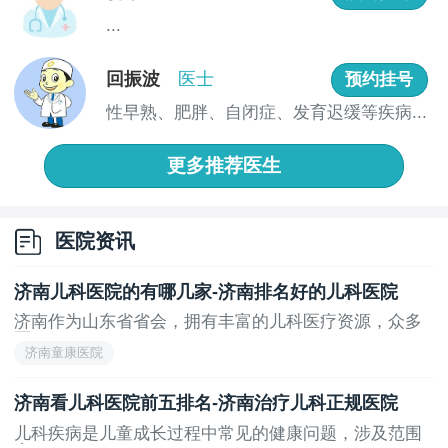
配备了先进的儿童专用诊疗设备，儿科团队由多名资深
...
儿科专家组成，确保患儿能够得到专业的治疗。
3. 济南市儿童医院（专科医院，公立，三甲）：作
回振波
医士
预约挂号
为济南市一家三级甲等儿童专科医院，济南市儿童医院
性早熟、肥胖、自闭症、发育迟缓等疾病...
在儿童呼吸、心血管、神经、内分泌等系统疾病的诊疗
方面具有显著优势。医院拥有专业的儿科医疗团队，配
更多推荐医生
备了先进的儿童专用诊疗设备，致力于为儿童提供、医
疗服务。
4. 山东省立医院（综合医院，公立，三甲）：山东
医院资讯
省立医院儿科在儿童常见病、多发病及疑难杂症的诊疗
方面具有丰富的临床经验，尤其在儿童哮喘、免疫系统
济南儿科医院的有哪几家-济南排名好的儿科医院
疾病和新生儿疾病的诊治方面具有显著专长。医院配备
济南作为山东省省会，拥有丰富的儿科医疗资源，众多
医...
了先进的儿童专用诊疗设备，儿科团队由多名高级职称
济南童康医院
医师组成，能够为患儿提供高质量的医疗服务。
济南看儿科医院前五排名-济南治疗儿科正规医院
5.
济南童康医院
（综合医院，私立，营利性）：济
南童康医院在儿科领域具有一定的特色，尤其在儿童呼
儿科疾病是儿童成长过程中常见的健康问题，涉及范围