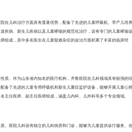
医院在儿科治疗方面具有显著优势，配备了先进的儿童呼吸机、早产儿培
吸道疾病、新生儿疾病以及儿童哮喘的规范化治疗，设有专门的儿童哮喘
医师组成，其中多名医生在儿童疑难杂症的诊治方面积累了丰富的临床经
立性质。作为山东省内知名的医疗机构，齐鲁医院在儿科领域具有较强的
科配备了先进的儿童专用呼吸机和新生儿重症监护设备，能够开展儿童心
多名主任医师、副主任医师组成，涵盖儿内科、儿外科等多个专业领域。
性质。医院儿科设有独立的儿科病房和门诊，能够为儿童提供诊疗服务。