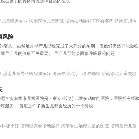
以根据孩子的具体情况选择合适的医院
疗儿童哪家专业
济南医治儿童医院
济南抽动症好医院有哪些
济南正规治
康风险
出生的婴儿。虽然足月早产儿已经完成了大部分的孕期，但他们仍然可能面临
障早产儿的健康至关重要。 早产儿可能会面临呼吸系统问题
里
济南儿童专科医院哪家好
济南专业治疗儿童去哪里
济南诊治儿童去哪
失
好呢？济南童康儿童医院是一家专业治疗儿童多动症的医院，医院拥有经
疗服务。 黄疸是许多新生儿都会经历的一个阶段
专科哪个好
济南哪家看多动症好
济南专业治疗儿童的医院
济南童康儿童