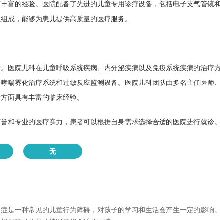
有丰富的经验。医院配备了先进的儿童专用诊疗设备，包括电子支气管镜
生组成，能够为患儿提供高质量的医疗服务。
质。医院儿科在儿童呼吸系统疾病、内分泌疾病以及免疫系统疾病的治疗
括哮喘雾化治疗系统和过敏反应监测设备。医院儿科团队由多名主任医师
治方面具有丰富的临床经验。
声誉和专业的医疗实力，患者可以根据自身需求选择合适的医院进行就诊
无
动症是一种常见的儿童行为障碍，对孩子的学习和生活会产生一定的影响