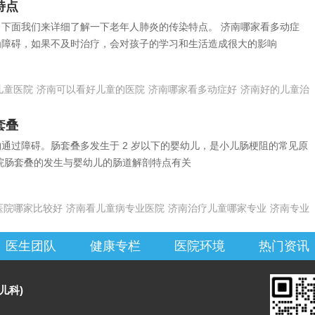
特点
下面我们来详细了解一下老年人肺炎的传染特点。 济南哪家看多动症
为障碍，如果不及时治疗，会对孩子的学习和生活造成很大的影响
儿童医院
济南可以看好儿童的医院
济南哪家看多动症好
济南好的儿童治
套叠
通过障碍。肠套叠多发生于 2 岁以下的婴幼儿，是小儿肠梗阻的常见原
院肠套叠的发生与婴幼儿的肠道解剖特点有关
医院哪家比较好
济南看儿童病专业医院
济南治疗儿童哪家专业
济南专业
医生团队
健康专栏
医院环境
热门资讯
儿科)