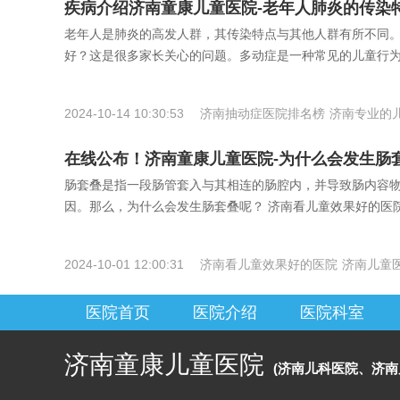
疾病介绍济南童康儿童医院-老年人肺炎的传染
老年人是肺炎的高发人群，其传染特点与其他人群有所不同。
好？这是很多家长关心的问题。多动症是一种常见的儿童行
2024-10-14 10:30:53
济南抽动症医院排名榜
济南专业的
疗医院
在线公布！济南童康儿童医院-为什么会发生肠
肠套叠是指一段肠管套入与其相连的肠腔内，并导致肠内容物
因。那么，为什么会发生肠套叠呢？ 济南看儿童效果好的医
2024-10-01 12:00:31
济南看儿童效果好的医院
济南儿童
看多动症好的医院
医院首页
医院介绍
医院科室
济南童康儿童医院
(济南儿科医院、济南