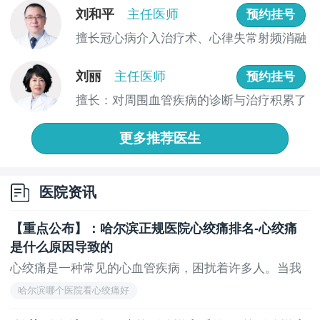
异。女士的雌激素水平波动较大，会导致血管壁发生变
刘和平
主任医师
预约挂号
化，增加了静脉曲张的风险。
擅长冠心病介入治疗术、心律失常射频消融
术、永...
走近中年或老年期的人群也是小腿静脉曲张的高发
刘丽
主任医师
预约挂号
人群。随着年龄的增长，人体内血管壁的弹力会逐渐减
弱，血管对压力的承受能力下降，容易引发静脉曲张。
擅长：对周围血管疾病的诊断与治疗积累了
丰富的...
预防小腿静脉曲张的措施主要包括以下几点：
更多推荐医生
1.保持适度的运动，避免长时间久坐或长时间站立
不动。
医院资讯
2.穿着合适的鞋子，不要选择过高的鞋跟，以减少
腿部肌肉的负担。
【重点公布】：哈尔滨正规医院心绞痛排名-心绞痛
3.合理安排工作和休息时间，每隔一段时间做一些
是什么原因导致的
腿部放松运动，如抬腿、旋转脚踝等。
心绞痛是一种常见的心血管疾病，困扰着许多人。当我
们...
4.避免穿着过紧的裤袜，尤其是弹力袜。合适的袜
哈尔滨哪个医院看心绞痛好
子可以促进血液流动，减轻对静脉的压力。