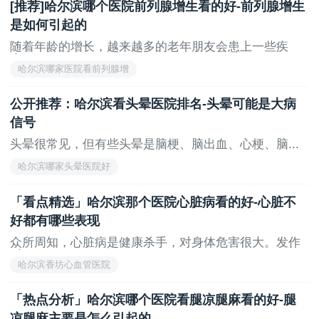
[推荐]哈尔滨哪个医院前列腺增生看的好-前列腺增生
5.保持适当的体重，控制好饮食，避免肥胖，减轻
是如何引起的
下肢负担。
随着年龄的增长，越来越多的老年朋友会患上一些疾
6.定期去医院进行静脉检查，及早发现问题并采取
病。...
哈尔滨哪家医院看前列腺增
相应的治疗措施。
公开推荐：哈尔滨看头晕医院排名-头晕可能是大病
综上所述，小腿静脉曲张的成因是多方面的，包括
信号
遗传因素、长时间久坐或长时间站立不动、以及年龄因
素等。我们可以通过保持适度运动、穿戴合适的鞋子、
头晕很常见，但有些头晕是脑梗、脑出血、心梗、脑...
合理安排工作和休息时间、穿着合适的袜子、保持适当
哈尔滨哪家头晕医院好
体重以及定期就医等方法来预防小腿静脉曲张的发生。
「看点精选」哈尔滨那个医院心脏病看的好-心脏不
希望本文能够帮助读者更好地理解小腿静脉曲张的
好都有哪些表现
成因并学会预防，保护我们的腿部健康。预祝大家拥有
健康美丽的双腿！
众所周知，心脏病是健康杀手，对身体危害很大。发作
时...
哈尔滨香坊心血管医院
上一页
无
「热点分析」哈尔滨哪个医院看腿凉腿麻看的好-腿
凉腿麻主要是怎么引起的