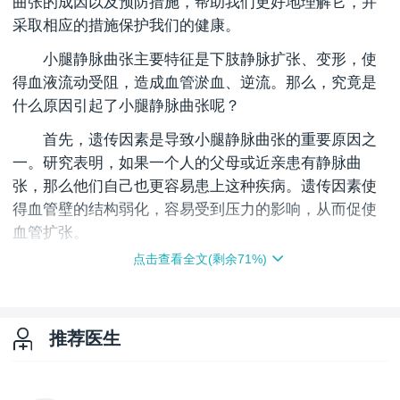
曲张的成因以及预防措施，帮助我们更好地理解它，并
采取相应的措施保护我们的健康。
小腿静脉曲张主要特征是下肢静脉扩张、变形，使
得血液流动受阻，造成血管淤血、逆流。那么，究竟是
什么原因引起了小腿静脉曲张呢？
首先，遗传因素是导致小腿静脉曲张的重要原因之
一。研究表明，如果一个人的父母或近亲患有静脉曲
张，那么他们自己也更容易患上这种疾病。遗传因素使
得血管壁的结构弱化，容易受到压力的影响，从而促使
血管扩张。
点击查看全文(剩余
71
%)
其次，长期站立或久坐也是引发小腿静脉曲张的常
见原因。当我们长时间处于直立姿势或坐姿不动时，腿
部的静脉会承受较大的压力。这种压力会阻碍血液正常
流动，使得血液在静脉内积聚，从而导致静脉扩张。
推荐医生
除此之外，女士在患上小腿静脉曲张方面更加容
易。这主要是因为女士在激素水平、生理结构上的差