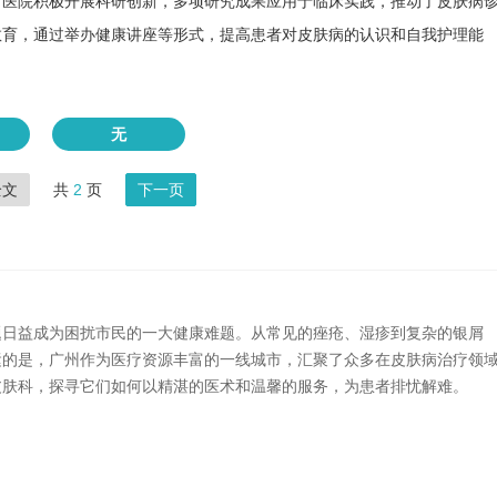
。医院积极开展科研创新，多项研究成果应用于临床实践，推动了皮肤病
教育，通过举办健康讲座等形式，提高患者对皮肤病的认识和自我护理能
无
全文
共
2
页
下一页
题日益成为困扰市民的一大健康难题。从常见的痤疮、湿疹到复杂的银屑
运的是，广州作为医疗资源丰富的一线城市，汇聚了众多在皮肤病治疗领
皮肤科，探寻它们如何以精湛的医术和温馨的服务，为患者排忧解难。