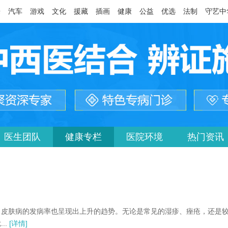
乐
汽车
游戏
文化
援藏
插画
健康
公益
优选
法制
守艺中
医生团队
健康专栏
医院环境
热门资讯
皮肤病的发病率也呈现出上升的趋势。无论是常见的湿疹、痤疮，还是
..
[详情]