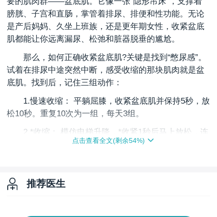
要的肌肉群——盆底肌。它像一张“隐形吊床”，支撑着
膀胱、子宫和直肠，掌管着排尿、排便和性功能。无论
是产后妈妈、久坐上班族，还是更年期女性，收紧盆底
肌都能让你远离漏尿、松弛和脏器脱垂的尴尬。
那么，如何正确收紧盆底肌?关键是找到“憋尿感”。
试着在排尿中途突然中断，感受收缩的那块肌肉就是盆
底肌。找到后，记住三组动作：
1.慢速收缩： 平躺屈膝，收紧盆底肌并保持5秒，放
松10秒。重复10次为一组，每天3组。
2.*收缩： 模仿电梯升降，*收紧1秒后马上放松，连
点击查看全文(剩余
54
%)
续做15次。
3.日常融入： 打喷嚏、咳嗽或提重物前，提前收缩
盆底肌，形成肌肉记忆。
推荐医生
排名推荐：成都阴道收缩医院那家好？如何收紧盆
底肌？坚持练习2-3个月，多数人能感到明显改善。但如