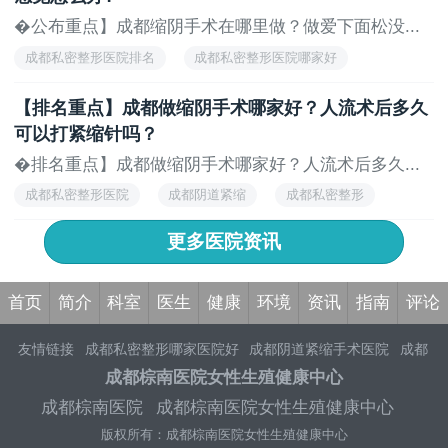
�公布重点】成都缩阴手术在哪里做？做爱下面松没...
成都私密整形医院排名
成都私密整形医院哪家好
成都妇科医院
成都阴道紧缩
成都私密整形医院
【排名重点】成都做缩阴手术哪家好？人流术后多久
可以打紧缩针吗？
�排名重点】成都做缩阴手术哪家好？人流术后多久...
成都私密整形医院
成都阴道紧缩
成都私密整形
成都妇科医院
成都私密整形医院哪家好
更多医院资讯
首页
简介
科室
医生
健康
环境
资讯
指南
评论
友情链接
成都私密整形哪家医院好
成都阴道紧缩手术医院
成都
做私密整形好的医院
成都棕南私密整形医院
成都做私密手术去
成都棕南医院女性生殖健康中心
哪家医院
成都激光阴道紧缩手术多少钱
成都私密整形医院哪家
成都棕南医院
成都棕南医院女性生殖健康中心
好
成都做私密整形多少钱
成都阴道紧缩手术费用
成都好的私密
版权所有：成都棕南医院女性生殖健康中心
整形医院
成都私密整形医院哪家好
成都私密整形医院排名靠前