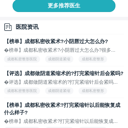
果你出现以下情况：咳嗽漏尿持续半年以上、阴道有异
更多推荐医生
物脱出感、产后恢复不佳或中重度子宫脱垂，单纯的家
庭训练可能不够。这时候，寻求专业医疗帮助才是*且*
的选择。
医院资讯
排名推荐：成都阴道收缩医院那家好？如何收紧盆
【榜单】成都私密收紧术?小阴唇过大怎么办?
底肌？成都棕南医院作为专注女性盆底健康的专业机
构，拥有生物反馈电刺激、磁刺激等非侵入式康复技
�榜单】成都私密收紧术?小阴唇过大怎么办?很多...
术，能*评估你的肌力等级并制定个性化方案。无论是产
成都私密整形医院
成都阴道紧缩
成都私密整形
后修复还是中老年盆底功能障碍，专业医护团队能帮你
成都妇科医院
成都私密整形医院哪家好
少走弯路。别让“难言之隐”拖成慢性病，主动关注盆底
【评选】成都做阴道紧缩术的?打完紧缩针后会紧吗?
健康，才是对自己*温柔的负责。
�评选】成都做阴道紧缩术的?打完紧缩针后会紧吗...
成都私密整形医院
成都阴道紧缩
成都私密整形
上一页
下一页
成都妇科医院
成都私密整形医院哪家好
【榜单】成都私密收紧术?打完紧缩针以后能恢复成
什么样子?
�榜单】成都私密收紧术?打完紧缩针以后能恢复成...