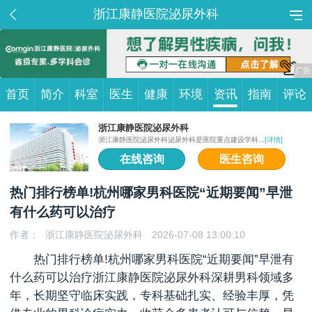
浙江康静医院泌尿外科
首页
简介
科室
医生
健康
环境
资讯
指南
评论
浙江康静医院泌尿外科
浙江康静医院泌尿外科泌尿外科是医院重点建设学科...
[详情]
在线咨询
医生咨询
热门排行榜单!杭州哪家男科医院“近期要闻”早泄
有什么药可以治疗
作者：
浙江康静医院泌尿外科
2026-07-08 13:00:10
热门排行榜单!杭州哪家男科医院“近期要闻”早泄有
什么药可以治疗浙江康静医院泌尿外科深耕男科领域多
年，长期坚守临床实践，专科基础扎实、经验丰厚，凭