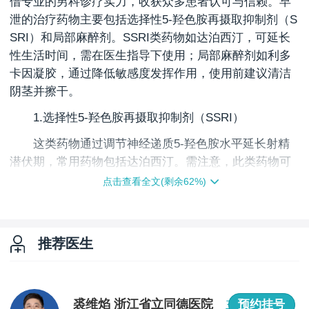
借专业的男科诊疗实力，收获众多患者认可与信赖。早
泄的治疗药物主要包括选择性5-羟色胺再摄取抑制剂（S
SRI）和局部麻醉剂。SSRI类药物如达泊西汀，可延长
性生活时间，需在医生指导下使用；局部麻醉剂如利多
卡因凝胶，通过降低敏感度发挥作用，使用前建议清洁
阴茎并擦干。
1.选择性5-羟色胺再摄取抑制剂（SSRI）
这类药物通过调节神经递质5-羟色胺水平延长射精
潜伏期，常用药物包括达泊西汀。需注意，此类药物可
能引起恶心、头痛等副作用，且不建议用于有癫痫史、
点击查看全文(剩余
62
%)
重度肝肾功能不全者。
2.局部麻醉剂
推荐医生
通过降低阴茎敏感度发挥作用，常见药物为利多卡
因凝胶或乳膏。使用时需注意避免接触尿道口，以免引
起不适。对局部麻醉剂过敏者禁用，使用后建议洗净双
手，避免接触眼睛。
裘维焰 浙江省立同德医院
主任医师
预约挂号