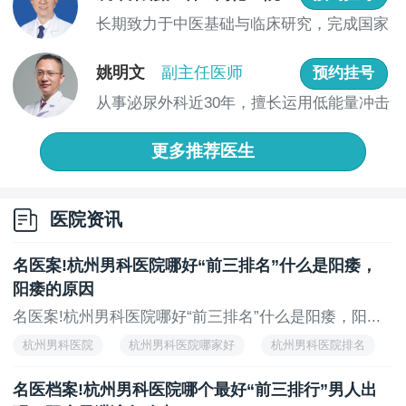
长期致力于中医基础与临床研究，完成国家
3.PDE5抑制剂
级、省...
如西地那非、他达拉非等，主要用于合并勃起功能
姚明文
副主任医师
预约挂号
障碍的早泄患者。此类药物可能引起头痛、潮红等不良
从事泌尿外科近30年，擅长运用低能量冲击
反应，低血压、心脏病患者慎用。
波治...
4.特殊人群注意事项
更多推荐医生
老年患者：需评估肝肾功能，调整用药剂量。
青少年：优先考虑心理干预和行为疗法，药物治疗
医院资讯
需严格遵医嘱。
名医案!杭州男科医院哪好“前三排名”什么是阳痿，
合并慢性病患者：如糖尿病、高血压，需在控制基
阳痿的原因
础疾病的前提下用药。
名医案!杭州男科医院哪好“前三排名”什么是阳痿，阳...
5.非药物干预
杭州男科医院
杭州男科医院哪家好
杭州男科医院排名
行为疗法（如停-动法、挤压法）、心理治疗、性技
杭州治疗男科医院
巧训练等可作为一线治疗，尤其适用于心理性早泄患
名医档案!杭州男科医院哪个最好“前三排行”男人出