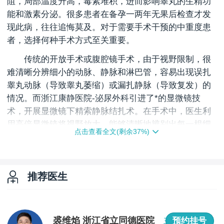
阻，局部温度升高，毒素堆积，进而影响睾丸的生精功
能和激素分泌。很多患者在备孕一两年无果后检查才发
现此病，往往追悔莫及。对于需要手术干预的中重度患
者，选择何种手术方式至关重要。
传统的开放手术或腹腔镜手术，由于视野限制，很
难清晰分辨细小的动脉、静脉和淋巴管，容易出现误扎
睾丸动脉（导致睾丸萎缩）或漏扎静脉（导致复发）的
情况。而浙江康静医院-泌尿外科引进了*的显微镜技
术，开展显微镜下精索静脉结扎术。在手术中，医生利
用高倍显微镜将视野放大，能够清晰地辨别出每一根细
点击查看全文(剩余
37
%)
微的血管结构。
通过这种“毫米级”的*操作，医生可以*结扎所有曲张
的静脉，同时完好无损地保留睾丸动脉和淋巴管。这种
推荐医生
术式不仅创伤小、恢复快，更重要的是极大地降低了术
后*和鞘膜积液等并发症的风险，*大程度地保护了患者
的生育能力和性功能。对于追求高品质医疗服务的杭州
裘维焰 浙江省立同德医院
主任医师
预约挂号
男性来说，显微外科技术无疑是治疗精索静脉曲张的“金