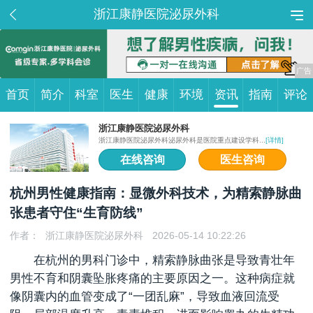
浙江康静医院泌尿外科
首页
简介
科室
医生
健康
环境
资讯
指南
评论
浙江康静医院泌尿外科
浙江康静医院泌尿外科泌尿外科是医院重点建设学科...
[详情]
在线咨询
医生咨询
杭州男性健康指南：显微外科技术，为精索静脉曲
张患者守住“生育防线”
作者：
浙江康静医院泌尿外科
2026-05-14 10:22:26
在杭州的男科门诊中，精索静脉曲张是导致青壮年
男性不育和阴囊坠胀疼痛的主要原因之一。这种病症就
像阴囊内的血管变成了“一团乱麻”，导致血液回流受