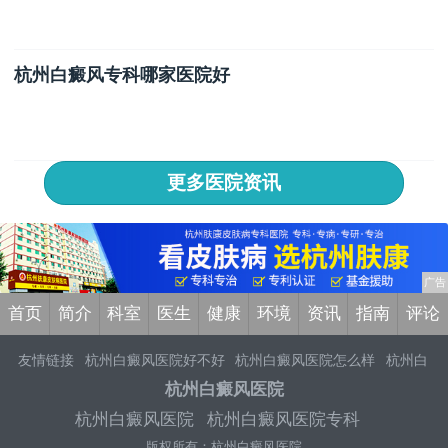
杭州白癜风专科哪家医院好
更多医院资讯
首页
简介
科室
医生
健康
环境
资讯
指南
评论
友情链接
杭州白癜风医院好不好
杭州白癜风医院怎么样
杭州白
癜风医院治疗效果
杭州白癜风医院专科
杭州白癜风医院
杭州白
杭州白癜风医院
癜风医院排名
杭州专业治疗白癜风医院排名
杭州好的白癜风医
杭州白癜风医院
杭州白癜风医院专科
院
杭州看白癜风医院哪家好
杭州看白癜风哪家医院好
杭州白癜
版权所有：杭州白癜风医院