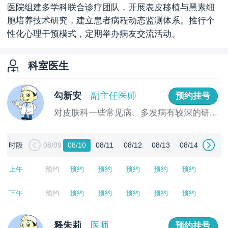
医院组建多学科联合诊疗团队，开展表皮移植与黑素细
胞培养技术研究，建立患者病程动态监测体系。推行个
性化心理干预模式，定期举办病友交流活动。
科室医生
勾新安
副主任医师
预约挂号
对皮肤科一些常见病、多发病有较深的研...
[详情]
时段
08/09
08/10
08/11
08/12
08/13
08/14
上午
预约
预约
预约
预约
预约
预约
下午
预约
预约
预约
预约
预约
预约
释朱莉
医师
预约挂号