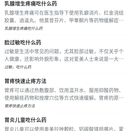
乳腺增生疼痛吃什么药
施
乳腺增生疼痛可在医生指导下使用乳癖消片、红金消结
胶囊、逍遥丸、他莫昔芬片、甲睾酮片等药物缓解症
状。乳腺增生主要与内分泌失调有关，常表现为乳房胀
乳腺增生疼痛吃什么药
痛、结节感等症状，需根据具体病情选择合适的治疗方
脸过敏吃什么药
案
过敏是生活中常见的问题，尤其脸部过敏，不仅关乎个
人健康，还影响外貌形象，这对爱美人士来说是一大困
扰。面对脸部过敏，合理用药至关重要。皮肤过敏种类
过敏，吃什么药
多样，治疗时应依据具体病情挑选药物
胃疼快速止疼方法
胃疼可以通过热敷腹部、饮用温开水、服用抑酸药物、
使用解痉药物和按摩穴位等方式快速缓解。胃疼的原因
可能包括饮食不当、胃酸分泌过多、胃肠痉挛、胃炎或
胃疼快速止疼方法
胃溃疡等
胃炎儿童吃什么药
胃炎儿童可以使用奥美拉唑颗粒、铝碳酸镁咀嚼片、蒙