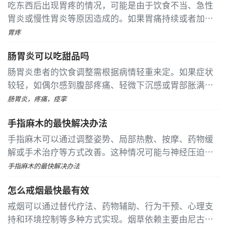
吃东西后出现胃疼的情况，可能是由于饮食不当、急性
胃炎或慢性胃炎等原因造成的。如果胃痛持续或者加
重，应该及时就医，以便明确病因并接受针对性治疗。
胃疼
饮食不当是常见的原因之一。食用过多生冷或辛辣的食
肠胃炎可以吃甜品吗
物，如冰淇淋或辣椒，可能会刺激胃黏膜，导致不适
肠胃炎患者的饮食调整需根据病情轻重来定。如果症状
较轻，如偶尔感到腹部疼痛、轻微下沉感或胃部胀满，
这类情况下的饮食限制相对宽松，可以适量食用一些甜
肠胃炎，疼痛，痉挛
品，比如小块蛋糕或几颗糖果。但必须注意控制分量，
手指麻木的最快解决办法
过量摄入甜食可能加重病情
手指麻木可以通过调整姿势、局部热敷、按摩、药物缓
解或手术治疗等方式改善。这种情况可能与神经压迫、
糖尿病、颈椎病、腕管综合征、脑卒中等因素有关。 长
手指麻木的最快解决办法
时间保持固定姿势可能导致局部神经受压，引发手指麻
怎么戒烟最快最有效
木。常见于伏案工作或睡眠中手臂受压
戒烟可以通过替代疗法、药物辅助、行为干预、心理支
持和环境控制等多种方式实现。烟草依赖主要由尼古丁