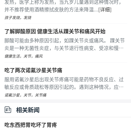
发热，医学上称为发热，当九岁儿童遇到这种情况时，
并不推荐使用酒精擦拭皮肤的方法来降温
...
[详细]
孩子发烧，发烧
了解脚酸原因 健康生活从踝关节和痛风开始
脚酸可能由多种原因引起，如踝关节炎或痛风。 踝关节
炎是一种无菌性炎症，与关节退行性病变、受凉和慢性
劳损等因素有关。患者常感到脚部酸痛，并伴有局部疼
健康生活，关节，痛风
痛和红肿等症状。热敷可以加速血液循环，缓解酸痛
吃了两次诺氟沙星关节痛
感
...
[详细]
服用诺氟沙星后出现关节疼痛可能是药物不良反应、过
敏反应或骨质疏松等原因引起的。遇到这种情况，应尽
快就医，并在医生指导下进行适当的治疗。诺氟沙星是
诺氟沙星，关节，关节痛
一种常见的喹诺酮类抗生素，虽然它在治疗一些感染方
相关新闻
面效果显著，但也可能带来一些不良反应
...
[详细]
吃东西把胃吃坏了胃疼