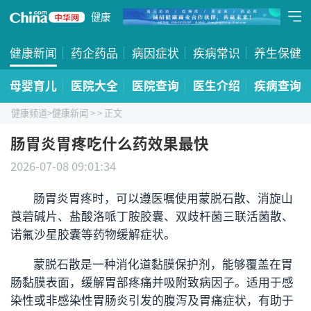
健康
健康新闻
药企药品
病因症状
疾病常识
养生保健
母婴育儿
医院大全
医院查询
医生介绍
疾病查询
健康频道
>
健康新闻
>
> 正文
肠胃炎胃疼吃什么药效果最快
2026-07-08 09:01:34
肠胃炎胃疼时，可以遵医嘱使用蒙脱石散、消旋山
莨菪碱片、盐酸洛哌丁胺胶囊、双歧杆菌三联活菌散、
诺氟沙星胶囊等药物缓解症状。
蒙脱石散是一种消化道黏膜保护剂，能够覆盖在胃
肠黏膜表面，缓解胃部疼痛并吸附致病因子。适用于感
染性或非感染性胃肠炎引发的腹泻及胃痛症状，有助于