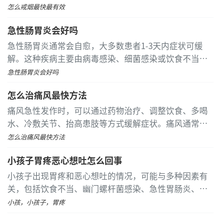
成瘾机制、心理习惯依赖、社会文化因素、基因易感性
怎么戒烟最快最有效
及戒断反应触发等因素引起。 尼古丁替代疗法通过透皮
急性肠胃炎会好吗
贴剂、咀嚼胶等剂型缓解戒断反应
急性肠胃炎通常会自愈，大多数患者1-3天内症状可缓
解。这种疾病主要由病毒感染、细菌感染或饮食不当引
起，表现为腹痛、腹泻、恶心呕吐等症状。 病毒感染性
急性肠胃炎会好吗
肠胃炎占多数病例，如诺如病毒、轮状病毒等病原体通
怎么治痛风最快方法
过消化道传播
痛风急性发作时，可以通过药物治疗、调整饮食、多喝
水、冷敷关节、抬高患肢等方式缓解症状。痛风通常由
高尿酸血症、遗传因素、肥胖、饮酒过量、药物影响等
怎么治痛风最快方法
原因引起
小孩子胃疼恶心想吐怎么回事
小孩子出现胃疼和恶心想吐的情况，可能与多种因素有
关，包括饮食不当、幽门螺杆菌感染、急性胃肠炎、慢
性浅表性胃炎以及胃溃疡等。每种情况都有特定的症状
小孩，小孩子，胃疼
和处理方法，因此需要根据具体情况采取相应的治疗措