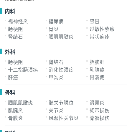
原因引起
内科
视神经炎
糖尿病
感冒
肠梗阻
胃炎
过敏性紫癜
肾结石
腘肌肌腱炎
带状疱疹
外科
肠梗阻
肾结石
脂肪肝
十二指肠溃疡
消化性溃疡
乳腺癌
肝癌
甲沟炎
胃溃疡
骨科
腘肌肌腱炎
髋关节脱位
滑囊炎
肌腱炎
关节炎
韧带损伤
骨膜炎
风湿性关节炎
脊髓损伤