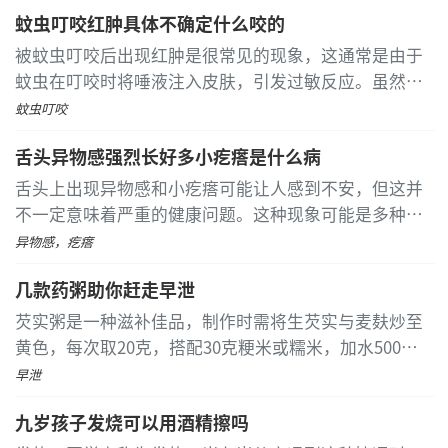
得专业诊断和治疗。 口腔溃疡常见于维生素缺乏或口腔
蚊虫叮咬红肿具体不确定什么咬的
创伤后，表现为白色斑块状隆起，伴有疼痛和灼热感
...
[详细]
被蚊虫叮咬后出现红肿是很常见的现象，这通常是由于
蚊虫在叮咬时将唾液注入皮肤，引发过敏反应。虽然具
体是哪种蚊虫叮咬的可能不容易确定，但常见的叮咬者
蚊虫叮咬
包括蚊子、跳蚤和臭虫
...
[详细]
舌头异物感强烈长好多小疙瘩是什么病
舌头上出现异物感和小疙瘩可能让人感到不安，但这并
不一定意味着严重的健康问题。这种现象可能是多种因
素导致的，具体原因需要通过专业的医疗检查来确定。
异物感，疙瘩
常见的原因包括牛皮癣、口腔念珠菌感染、舌乳头炎、
几款药粥助你赶走早泄
疱疹病毒感染以及非特异性溃疡等
...
[详细]
芡实粥是一种滋补佳品，制作时需将生芡实与麦麸炒至
黄色，每次取20克，搭配30克粳米或糯米，加水500毫
升慢炖至粥稠。适合早晚空腹温服，但感冒、发烧、二
早泄
便不畅或胸腹满者慎用
...
[详细]
九岁孩子发烧可以用酒精擦吗