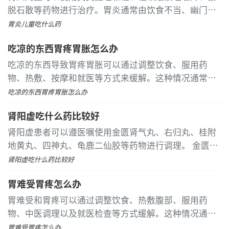
脱石散等药物进行治疗。胃炎通常由饮食不当、幽门螺
杆菌感染、药物刺激、精神压力和免疫力低下等原因引
胃炎儿童吃什么药
起。 奥美拉唑颗粒适用于胃酸分泌过多引起的胃炎，每
吃凉的东西胃疼胃胀怎么办
日一次，每次10毫克，饭前服用
吃凉的东西导致胃疼胃胀可以通过调整饮食、服用药
物、热敷、按摩和就医等方式来缓解。这种情况通常由
胃寒、消化不良、胃炎、胃溃疡或胃肠功能紊乱等原因
吃凉的东西胃疼胃胀怎么办
引起
肾阳虚吃什么药比较好
肾阳虚患者可以遵医嘱使用金匮肾气丸、右归丸、桂附
地黄丸、四神丸、龟鹿二仙胶等药物进行调理。 金匮肾
气丸适用于肾阳虚引起的腰膝酸软和畏寒肢冷。该药成
肾阳虚吃什么药比较好
分中的附子能温补肾阳，桂枝可通阳化气，熟地黄能滋
胃难受胃疼怎么办
阴补肾
胃难受和胃疼可以通过调整饮食、热敷腹部、服用药
物、中医调理以及就医检查等方式缓解。这种情况通常
由饮食不当、胃炎、胃溃疡、胃痉挛或胃肠功能紊乱等
胃难受胃疼怎么办