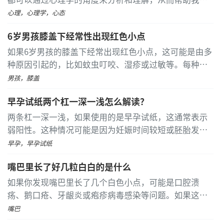
诺氟沙星胶囊是喹诺酮类抗菌药物，适用于细菌性
更好地应对挑战，减少盲目性和无助感。 精神胜利法是
心理，心理学，心态
胃肠炎引发的胃痛腹泻。该药物通过抑制病原菌DNA旋
一种将心理学应用于生活的策略
...
[详细]
转酶达到抗菌效果，使用期间应密切观察是否出现皮疹
6岁男孩膝盖下经常性出现红色小点
等过敏反应。
如果6岁男孩的膝盖下经常出现红色小点，这可能是由多
种原因引起的，比如蚊虫叮咬、湿疹或过敏等。每种情
胃肠炎发作期间应保持清淡饮食，选择米汤、藕粉
况都有特定的处理方式，因此建议及时带孩子去看医
男孩，膝盖
等易消化食物，避免辛辣刺激及生冷食品。注意补充水
生，获得专业的诊断和治疗建议。 在炎热的夏季，蚊虫
分和电解质，可适量饮用口服补液盐溶液预防脱水。症
早孕试纸两个杠一深一浅怎么解读？
叮咬比较常见
...
[详细]
状持续加重或出现高热便血时须立即就医，进行血常规
两条杠一深一浅，如果使用的是早孕试纸，这通常表示
及粪便病原学检查。恢复期需逐步增加膳食纤维摄入，
弱阳性。这种情况可能是因为妊娠时间较短或胚胎发育
建立规律作息习惯，维护肠道菌群平衡。日常注意食品
不良，也可能是检测不准确导致的假阳性。若使用排卵
早孕，早孕试纸
卫生安全，饭前便后规范洗手，减少肠道感染发生概
试纸，则需根据测试的具体时间来判断是否正常
...
[详细]
率。
嘴巴里长了好几粒白白的是什么
如果你发现嘴巴里长了几个白色小点，可能是口腔溃
疡、鹅口疮、牙龈炎或疱疹病毒感染等问题。如果这些
白点持续存在或伴有其他不适症状，最好尽快就医以获
嘴巴