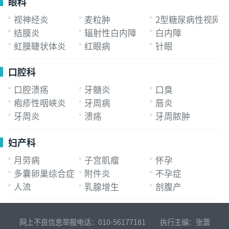
眼科
视神经炎
麦粒肿
2型糖尿病性视网
结膜炎
辐射性白内障
白内障
虹膜睫状体炎
红眼病
针眼
口腔科
口腔溃疡
牙髓炎
口臭
疱疹性咽峡炎
牙周病
唇炎
牙周炎
溃疡
牙周脓肿
妇产科
月劳病
子宫肌瘤
怀孕
多囊卵巢综合症
附件炎
不孕症
人流
乳腺增生
剖腹产
网上不良信息举报电话：010-56177181 执行主编：张蕾