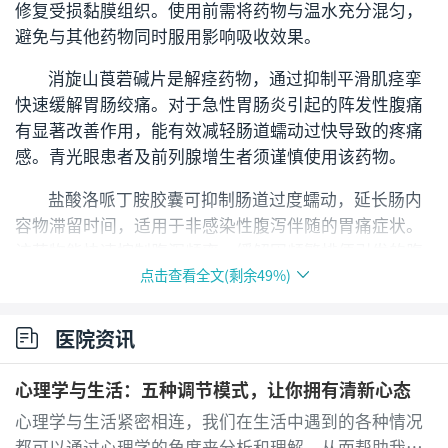
修复受损黏膜组织。使用前需将药物与温水充分混匀，
避免与其他药物同时服用影响吸收效果。
消旋山莨菪碱片是解痉药物，通过抑制平滑肌痉挛
快速缓解胃肠绞痛。对于急性胃肠炎引起的阵发性腹痛
有显著改善作用，能有效减轻肠道蠕动过快导致的疼痛
感。青光眼患者及前列腺增生者须谨慎使用该药物。
盐酸洛哌丁胺胶囊可抑制肠道过度蠕动，延长肠内
容物滞留时间，适用于非感染性腹泻伴随的胃痛症状。
该药物能快速控制腹泻频率，缓解因频繁排便引发的腹
点击查看全文(剩余
49
%)
部不适。细菌性肠炎患者需在抗感染治疗基础上使用此
药。
医院资讯
双歧杆菌三联活菌散属于微生态制剂，能补充肠道
有益菌群，改善菌群失调引起的胃肠功能紊乱。对于慢
心理学与生活：五种调节模式，让你拥有清新心态
性胃肠炎导致的隐痛腹胀有调节作用，需使用温水冲服
心理学与生活紧密相连，我们在生活中遇到的各种情况
避免高温破坏活性成分。
都可以通过心理学的角度来分析和理解，从而帮助我们