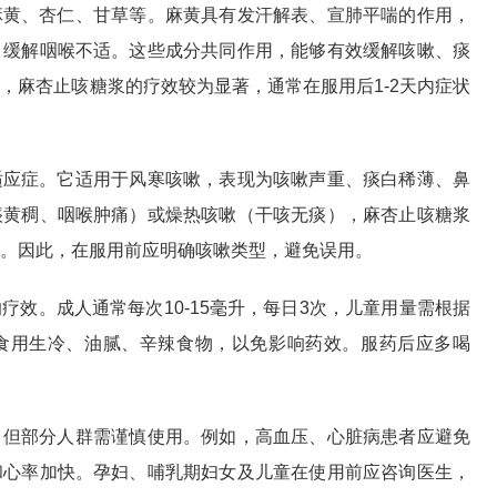
麻黄、杏仁、甘草等。麻黄具有发汗解表、宣肺平喘的作用，
，缓解咽喉不适。这些成分共同作用，能够有效缓解咳嗽、痰
，麻杏止咳糖浆的疗效较为显著，通常在服用后1-2天内症状
适应症。它适用于风寒咳嗽，表现为咳嗽声重、痰白稀薄、鼻
痰黄稠、咽喉肿痛）或燥热咳嗽（干咳无痰），麻杏止咳糖浆
。因此，在服用前应明确咳嗽类型，避免误用。
疗效。成人通常每次10-15毫升，每日3次，儿童用量需根据
食用生冷、油腻、辛辣食物，以免影响药效。服药后应多喝
，但部分人群需谨慎使用。例如，高血压、心脏病患者应避免
和心率加快。孕妇、哺乳期妇女及儿童在使用前应咨询医生，