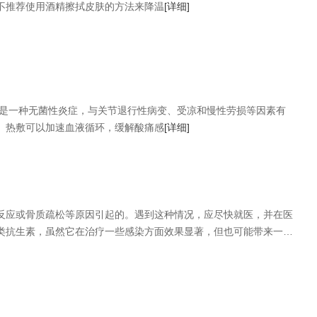
不推荐使用酒精擦拭皮肤的方法来降温
[详细]
炎是一种无菌性炎症，与关节退行性病变、受凉和慢性劳损等因素有
。热敷可以加速血液循环，缓解酸痛感
[详细]
反应或骨质疏松等原因引起的。遇到这种情况，应尽快就医，并在医
类抗生素，虽然它在治疗一些感染方面效果显著，但也可能带来一些