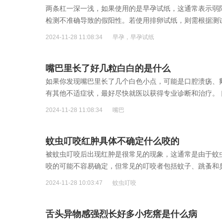
两条杠一深一浅，如果使用的是早孕试纸，这通常表示弱
检测不准确导致的假阳性。若使用排卵试纸，则需根据测
2024-11-28 11:08:34
早孕，早孕试纸
嘴巴里长了好几粒白白的是什么
如果你发现嘴巴里长了几个白色小点，可能是口腔溃疡、
有其他不适症状，最好尽快就医以获得专业诊断和治疗。
伴有疼痛和灼热感
[详细]
2024-11-28 11:08:34
嘴巴
蚊虫叮咬红肿具体不确定什么咬的
被蚊虫叮咬后出现红肿是很常见的现象，这通常是由于蚊
咬的可能不容易确定，但常见的叮咬者包括蚊子、跳蚤和
2024-11-28 10:03:47
蚊虫叮咬
舌头异物感强烈长好多小疙瘩是什么病