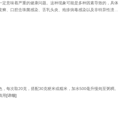
一定意味着严重的健康问题。这种现象可能是多种因素导致的，具体
皮癣、口腔念珠菌感染、舌乳头炎、疱疹病毒感染以及非特异性溃疡
，每次取20克，搭配30克粳米或糯米，加水500毫升慢炖至粥稠。
慎用
[详细]