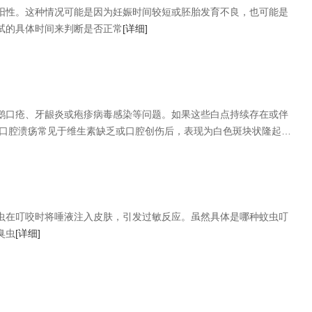
阳性。这种情况可能是因为妊娠时间较短或胚胎发育不良，也可能是
试的具体时间来判断是否正常
[详细]
鹅口疮、牙龈炎或疱疹病毒感染等问题。如果这些白点持续存在或伴
 口腔溃疡常见于维生素缺乏或口腔创伤后，表现为白色斑块状隆起，
虫在叮咬时将唾液注入皮肤，引发过敏反应。虽然具体是哪种蚊虫叮
臭虫
[详细]