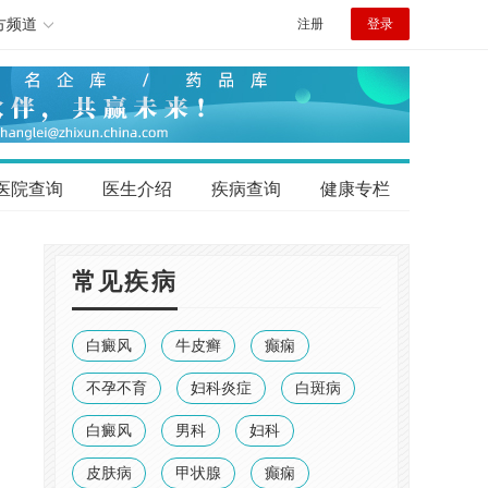
方频道
注册
登录
医院查询
医生介绍
疾病查询
健康专栏
常见疾病
白癜风
牛皮癣
癫痫
不孕不育
妇科炎症
白斑病
白癜风
男科
妇科
皮肤病
甲状腺
癫痫