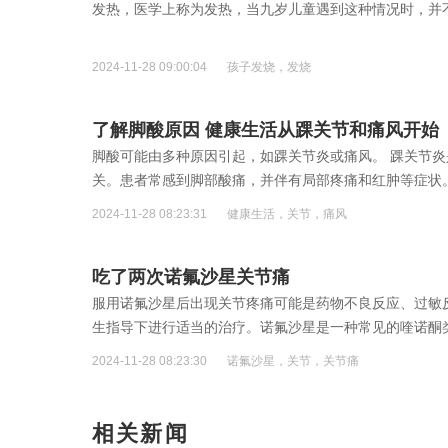
发热，医学上称为发热，当九岁儿童遇到这种情况时，并
2024-11-28 09:00:04
孩子发烧，发烧
了解脚酸原因 健康生活从踝关节和痛风开始
脚酸可能由多种原因引起，如踝关节炎或痛风。 踝关节
关。患者常感到脚部酸痛，并伴有局部疼痛和红肿等症状
2024-11-28 08:23:31
健康生活，关节，痛风
吃了两次诺氟沙星关节痛
服用诺氟沙星后出现关节疼痛可能是药物不良反应、过敏
生指导下进行适当的治疗。诺氟沙星是一种常见的喹诺酮
不良反应
[详细]
2024-11-28 08:23:30
诺氟沙星，关节，关节痛
相关新闻