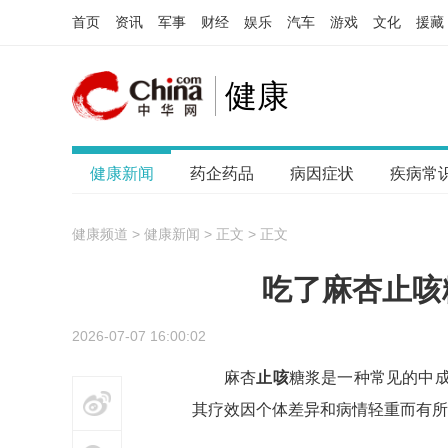
首页
资讯
军事
财经
娱乐
汽车
游戏
文化
援藏
健康
健康新闻
药企药品
病因症状
疾病常
健康频道
>
健康新闻
> 正文
> 正文
吃了麻杏止咳
2026-07-07 16:00:02
麻杏
止咳
糖浆是一种常见的中
博
其疗效因个体差异和病情轻重而有所
信