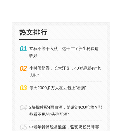
热文排行
01
立秋不等于入秋，这十二字养生秘诀请
收好
02
小时候奶香，长大汗臭，40岁起就有“老
人味”！
03
每天2000多万人在豆包上“看病”
04
2块榴莲配4两白酒，随后进ICU抢救？那
些看不见的“头孢配酒”
05
​中老年骨骼经常酸痛，骆驼奶粉品牌哪