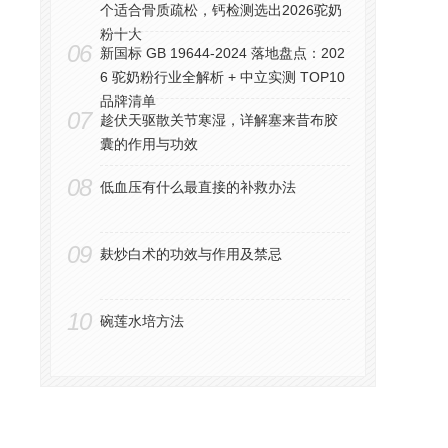
个适合骨质疏松，钙检测选出2026驼奶
粉十大
06
新国标 GB 19644-2024 落地盘点：202
6 驼奶粉行业全解析 + 中立实测 TOP10
品牌清单
07
趁伏天驱散关节寒湿，详解塞来昔布胶
囊的作用与功效
08
低血压有什么最直接的补救办法
09
麸炒白术的功效与作用及禁忌
10
碗莲水培方法