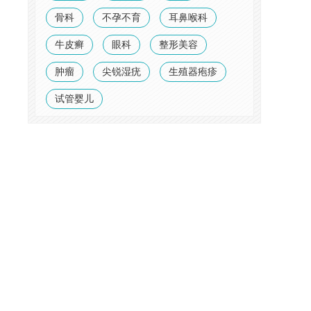
骨科
不孕不育
耳鼻喉科
牛皮癣
眼科
整形美容
肿瘤
尖锐湿疣
生殖器疱疹
试管婴儿