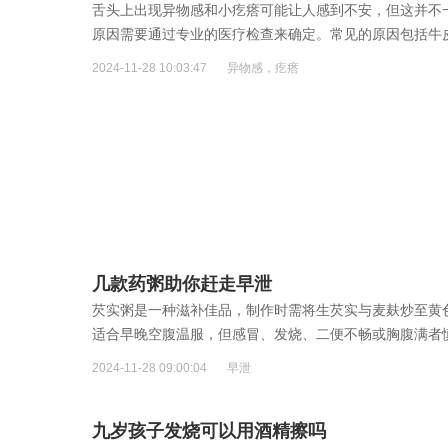
舌头上出现异物感和小疙瘩可能让人感到不安，但这并不
原因需要通过专业的医疗检查来确定。常见的原因包括牛
等
[详细]
2024-11-28 10:03:47
异物感，疙瘩
几款药粥助你赶走早泄
芡实粥是一种滋补佳品，制作时需将生芡实与麦麸炒至黄色
适合早晚空腹温服，但感冒、发烧、二便不畅或胸腹满者
2024-11-28 09:00:04
早泄
九岁孩子发烧可以用酒精擦吗