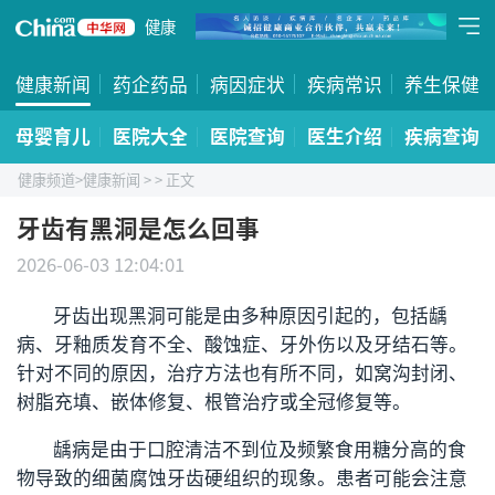
健康
健康新闻
药企药品
病因症状
疾病常识
养生保健
母婴育儿
医院大全
医院查询
医生介绍
疾病查询
健康频道
>
健康新闻
>
> 正文
牙齿有黑洞是怎么回事
2026-06-03 12:04:01
牙齿出现黑洞可能是由多种原因引起的，包括龋
病、牙釉质发育不全、酸蚀症、牙外伤以及牙结石等。
针对不同的原因，治疗方法也有所不同，如窝沟封闭、
树脂充填、嵌体修复、根管治疗或全冠修复等。
龋病是由于口腔清洁不到位及频繁食用糖分高的食
物导致的细菌腐蚀牙齿硬组织的现象。患者可能会注意