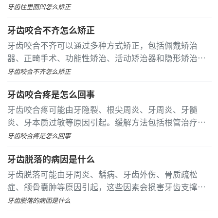
式治疗。这种状况通常由遗传因素、不良习惯、乳牙早
牙齿往里面凹怎么矫正
失、颌骨发育异常、牙周疾病等原因引起
牙齿咬合不齐怎么矫正
牙齿咬合不齐可以通过多种方式矫正，包括佩戴矫治
器、正畸手术、功能性矫治、活动矫治器和隐形矫治。
这种问题可能由遗传因素、不良习惯、乳牙早失、多生
牙齿咬合不齐怎么矫正
牙或颌骨发育异常等原因引起
牙齿咬合疼是怎么回事
牙齿咬合疼可能由牙隐裂、根尖周炎、牙周炎、牙髓
炎、牙本质过敏等原因引起。缓解方法包括根管治疗、
牙周治疗、脱敏治疗、牙冠修复和药物治疗等。建议及
牙齿咬合疼是怎么回事
时就医，明确诊断后进行针对性处理
牙齿脱落的病因是什么
牙齿脱落可能由牙周炎、龋病、牙齿外伤、骨质疏松
症、颌骨囊肿等原因引起，这些因素会损害牙齿支撑结
构或直接破坏牙齿完整性。 牙周炎是牙齿脱落最常见的
牙齿脱落的病因是什么
原因之一。牙菌斑长期堆积引发牙龈炎症，导致牙槽骨