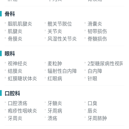
骨科
腘肌肌腱炎
髋关节脱位
滑囊炎
肌腱炎
关节炎
韧带损伤
骨膜炎
风湿性关节炎
脊髓损伤
眼科
视神经炎
麦粒肿
2型糖尿病性视网
结膜炎
辐射性白内障
白内障
虹膜睫状体炎
红眼病
针眼
口腔科
口腔溃疡
牙髓炎
口臭
疱疹性咽峡炎
牙周病
唇炎
牙周炎
溃疡
牙周脓肿