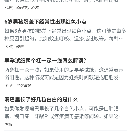
更好地应对挑战，减少盲目性和无助感。 精神胜利法是
当牙齿受到外部撞击时，可能会造成牙体硬组织折
心理，心理学，心态
一种将心理学应用于生活的策略
...
[详细]
断甚至牙髓暴露，从而形成类似黑洞的外观。这种情况
6岁男孩膝盖下经常性出现红色小点
往往会伴随疼痛感和咀嚼不适，如果不加以处理，还可
如果6岁男孩的膝盖下经常出现红色小点，这可能是由多
能导致牙髓炎。紧急情况下可先用氢氧化钙盖髓剂保护
种原因引起的，比如蚊虫叮咬、湿疹或过敏等。每种情
牙髓，之后再利用树脂材料填补缺口；如果损伤非常严
况都有特定的处理方式，因此建议及时带孩子去看医
重，则可能需要做牙冠延长手术。
男孩，膝盖
生，获得专业的诊断和治疗建议。 在炎热的夏季，蚊虫
牙结石主要是指矿化的牙菌斑沉积于牙齿表面，尤
早孕试纸两个杠一深一浅怎么解读？
叮咬比较常见
...
[详细]
其是在下前牙舌侧和上颌磨牙颊侧较为多见。这些黑色
两条杠一深一浅，如果使用的是早孕试纸，这通常表示
沉积物不仅影响美观，还可能压迫牙龈引起出血及口
弱阳性。这种情况可能是因为妊娠时间较短或胚胎发育
臭。要清除牙结石，需要通过专业的超声波洁治术，并
不良，也可能是检测不准确导致的假阳性。若使用排卵
早孕，早孕试纸
结合使用氯己定含漱液以控制菌斑生长。平时也应该养
试纸，则需根据测试的具体时间来判断是否正常
...
[详细]
成良好的口腔卫生习惯，比如每天早晚使用巴氏刷牙法
嘴巴里长了好几粒白白的是什么
彻底清洁牙齿各个面，并定期使用牙线清理难以触及的
如果你发现嘴巴里长了几个白色小点，可能是口腔溃
地方。
疡、鹅口疮、牙龈炎或疱疹病毒感染等问题。如果这些
白点持续存在或伴有其他不适症状，最好尽快就医以获
保持健康的饮食习惯也很重要，尽量减少饮用碳酸
嘴巴