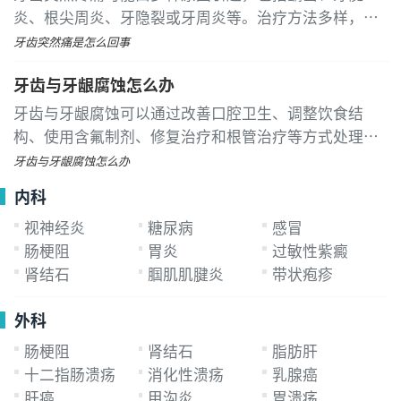
炎、根尖周炎、牙隐裂或牙周炎等。治疗方法多样，如
药物治疗、根管治疗、充填修复、牙周治疗或拔牙等。
牙齿突然痛是怎么回事
龋齿是牙齿硬组织被细菌分解导致的病变，当龋洞深入
牙齿与牙龈腐蚀怎么办
牙本质层时会刺激神经引发锐痛
牙齿与牙龈腐蚀可以通过改善口腔卫生、调整饮食结
构、使用含氟制剂、修复治疗和根管治疗等方式处理。
这种腐蚀通常由牙菌斑堆积、酸性食物侵蚀、牙釉质发
牙齿与牙龈腐蚀怎么办
育不良、牙龈退缩和牙髓病变等原因引起
内科
视神经炎
糖尿病
感冒
肠梗阻
胃炎
过敏性紫癜
肾结石
腘肌肌腱炎
带状疱疹
外科
肠梗阻
肾结石
脂肪肝
十二指肠溃疡
消化性溃疡
乳腺癌
肝癌
甲沟炎
胃溃疡