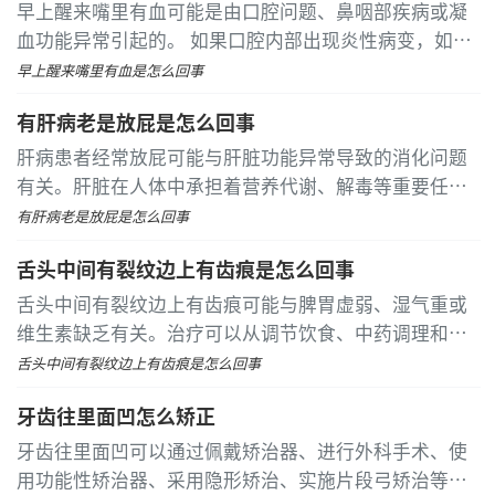
早上醒来嘴里有血可能是由口腔问题、鼻咽部疾病或凝
血功能异常引起的。 如果口腔内部出现炎性病变，如牙
周炎或牙龈炎，可能会刺激牙龈部位，导致早上起床后
早上醒来嘴里有血是怎么回事
嘴里出血
有肝病老是放屁是怎么回事
肝病患者经常放屁可能与肝脏功能异常导致的消化问题
有关。肝脏在人体中承担着营养代谢、解毒等重要任
务，当其功能受损时，会间接影响消化道活动，从而增
有肝病老是放屁是怎么回事
加产气量。 肝病会影响胆汁分泌，而胆汁是帮助消化脂
舌头中间有裂纹边上有齿痕是怎么回事
肪的关键物质
舌头中间有裂纹边上有齿痕可能与脾胃虚弱、湿气重或
维生素缺乏有关。治疗可以从调节饮食、中药调理和补
充营养入手。 脾胃虚弱可能导致舌象异常。当脾胃功能
舌头中间有裂纹边上有齿痕是怎么回事
减弱时，消化吸收能力下降，容易出现舌头裂纹和齿痕
牙齿往里面凹怎么矫正
牙齿往里面凹可以通过佩戴矫治器、进行外科手术、使
用功能性矫治器、采用隐形矫治、实施片段弓矫治等方