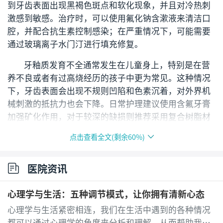
到牙齿表面出现黑褐色斑点和软化现象，并且对冷热刺
激感到敏感。治疗时，可以使用氟化钠含漱液来清洁口
腔，并配合抗生素控制感染；在严重情况下，可能需要
通过玻璃离子水门汀进行填充修复。
牙釉质发育不全通常发生在儿童身上，特别是在营
养不良或者有过高烧经历的孩子中更为常见。这种情况
下，牙齿表面会出现不规则凹陷和色素沉着，对外界机
械刺激的抵抗力也会下降。日常护理建议使用含氟牙膏
加强矿化作用，对于较深的缺损则推荐采用复合树脂材
料进行修复，并可通过口服葡萄糖酸钙补充矿物质。
点击查看全文(剩余
60
%)
酸蚀症则是由于长期接触酸性物质（比如经常喝碳
酸饮料）或是胃食管反流引起的一种疾病，其特征为牙
医院资讯
齿表面变得光滑并形成凹陷，有时还会使牙齿切端看起
来更加透明，同时伴有敏感症状。轻度情况下，可以通
心理学与生活：五种调节模式，让你拥有清新心态
过使用抗敏感牙膏和氟化亚锡漱口水来缓解；而对于重
心理学与生活紧密相连，我们在生活中遇到的各种情况
度缺损，则需考虑做瓷贴面修复。
都可以通过心理学的角度来分析和理解，从而帮助我们