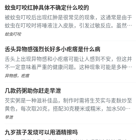
得专业诊断和治疗。 口腔溃疡常见于维生素缺乏或口腔
饮料和吃甜食的机会，饭后及时漱口。每半年至少要做
蚊虫叮咬红肿具体不确定什么咬的
创伤后，表现为白色斑块状隆起，伴有疼痛和灼热感
...
一次全面的口腔健康检查，并接受专业洁牙服务，以便
[详细]
尽早发现并处理潜在问题。对于那些已经形成了黑洞样
被蚊虫叮咬后出现红肿是很常见的现象，这通常是由于
缺损的情况，则应根据具体情况选择合适的治疗方法，
蚊虫在叮咬时将唾液注入皮肤，引发过敏反应。虽然具
防止病情进一步恶化而影响到牙髓组织。对于适龄儿童
体是哪种蚊虫叮咬的可能不容易确定，但常见的叮咬者
蚊虫叮咬
来说，还可以考虑实施窝沟封闭术来预防磨牙发生龋
包括蚊子、跳蚤和臭虫
...
[详细]
舌头异物感强烈长好多小疙瘩是什么病
坏。
舌头上出现异物感和小疙瘩可能让人感到不安，但这并
不一定意味着严重的健康问题。这种现象可能是多种因
素导致的，具体原因需要通过专业的医疗检查来确定。
异物感，疙瘩
常见的原因包括牛皮癣、口腔念珠菌感染、舌乳头炎、
几款药粥助你赶走早泄
疱疹病毒感染以及非特异性溃疡等
...
[详细]
芡实粥是一种滋补佳品，制作时需将生芡实与麦麸炒至
黄色，每次取20克，搭配30克粳米或糯米，加水500毫
升慢炖至粥稠。适合早晚空腹温服，但感冒、发烧、二
早泄
便不畅或胸腹满者慎用
...
[详细]
九岁孩子发烧可以用酒精擦吗