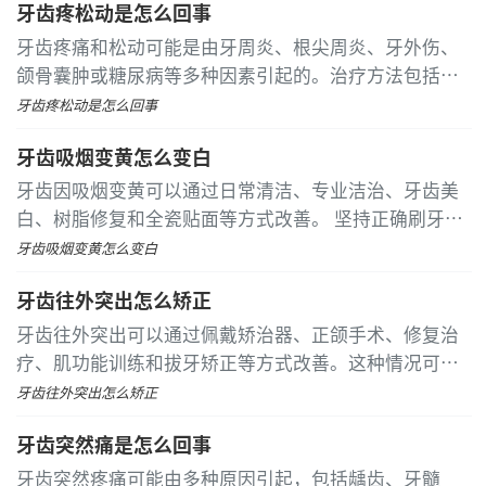
牙齿疼松动是怎么回事
逐渐吸收和牙周袋形成
牙齿疼痛和松动可能是由牙周炎、根尖周炎、牙外伤、
颌骨囊肿或糖尿病等多种因素引起的。治疗方法包括牙
周基础治疗、根管治疗、牙弓夹板固定、囊肿刮治术以
牙齿疼松动是怎么回事
及血糖控制等。 牙周炎通常与牙菌斑堆积和牙结石刺激
牙齿吸烟变黄怎么变白
有关，症状包括牙龈红肿和牙周袋形成
牙齿因吸烟变黄可以通过日常清洁、专业洁治、牙齿美
白、树脂修复和全瓷贴面等方式改善。 坚持正确刷牙能
减轻烟草色素沉积。选择含焦磷酸盐成分的美白牙膏，
牙齿吸烟变黄怎么变白
配合巴氏刷牙法清洁牙面。使用牙线清除邻面烟斑，漱
牙齿往外突出怎么矫正
口水辅助减少色素附着
牙齿往外突出可以通过佩戴矫治器、正颌手术、修复治
疗、肌功能训练和拔牙矫正等方式改善。这种情况可能
与遗传因素、不良习惯、牙列拥挤、颌骨发育异常或牙
牙齿往外突出怎么矫正
周疾病有关。 佩戴矫治器是改善牙齿往外突出的常见方
牙齿突然痛是怎么回事
法，包括固定矫治器和活动矫治器
牙齿突然疼痛可能由多种原因引起，包括龋齿、牙髓