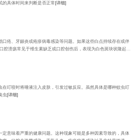
试的具体时间来判断是否正常
[详细]
鹅口疮、牙龈炎或疱疹病毒感染等问题。如果这些白点持续存在或伴
 口腔溃疡常见于维生素缺乏或口腔创伤后，表现为白色斑块状隆起，
虫在叮咬时将唾液注入皮肤，引发过敏反应。虽然具体是哪种蚊虫叮
臭虫
[详细]
一定意味着严重的健康问题。这种现象可能是多种因素导致的，具体