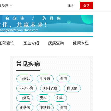
方频道
注册
登录
医院查询
医生介绍
疾病查询
健康专栏
常见疾病
白癜风
牛皮癣
癫痫
不孕不育
妇科炎症
白斑病
白癜风
男科
妇科
皮肤病
甲状腺
癫痫