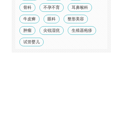
骨科
不孕不育
耳鼻喉科
牛皮癣
眼科
整形美容
肿瘤
尖锐湿疣
生殖器疱疹
试管婴儿