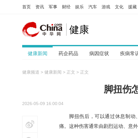
首页
资讯
军事
财经
娱乐
汽车
游戏
文化
援藏
健康
健康新闻
药企药品
病因症状
疾病常
健康频道
>
健康新闻
> 正文
> 正文
脚扭伤
2026-05-09 16:00:04
脚扭伤后，可以通过休息制动
博
痛。这种伤害通常由剧烈运动、意外
信