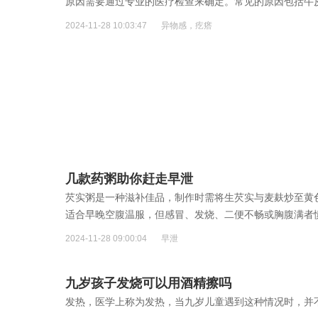
原因需要通过专业的医疗检查来确定。常见的原因包括牛
等
[详细]
2024-11-28 10:03:47
异物感，疙瘩
几款药粥助你赶走早泄
芡实粥是一种滋补佳品，制作时需将生芡实与麦麸炒至黄色
适合早晚空腹温服，但感冒、发烧、二便不畅或胸腹满者
2024-11-28 09:00:04
早泄
九岁孩子发烧可以用酒精擦吗
发热，医学上称为发热，当九岁儿童遇到这种情况时，并