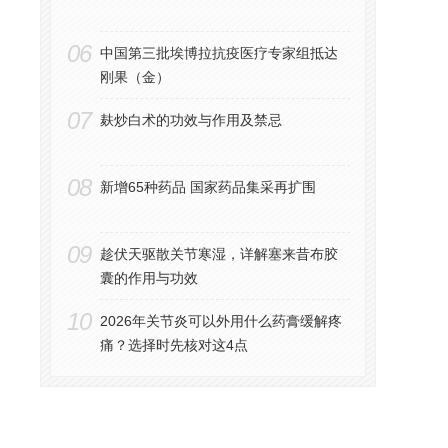
06
中国第三批埃博拉抗疫医疗专家组抵达
刚果（金）
07
麸炒白术的功效与作用及禁忌
08
新增65种药品 国家药品集采再扩围
09
趁伏天驱散关节寒湿，详解塞来昔布胶
囊的作用与功效
10
2026年关节炎可以外用什么药膏缓解疼
痛？选择时先核对这4点