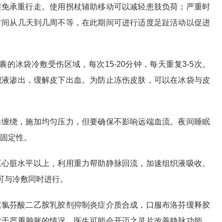
避免承重行走。使用拐杖辅助移动可以减轻患肢负荷；严重时
时间从几天到几周不等，在此期间可进行适度足趾活动以促进
包裹的冰袋冷敷受伤区域，每次15-20分钟，每天重复3-5次。
织液渗出，缓解皮下出血。为防止冻伤皮肤，可以在冰袋与皮
向缠绕，施加均匀压力，但要确保不影响远端血流。夜间睡眠
固定性。
至心脏水平以上，利用重力帮助静脉回流，加速组织液吸收。
可与冷敷同时进行。
双氯芬酸二乙胺乳胶剂抑制炎症介质合成，口服布洛芬缓释胶
对于严重肿胀的情况，医生可能会开迈之灵片改善静脉功能。