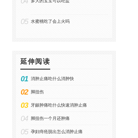
04
多大的宝宝可以吃盐
05
水蜜桃吃了会上火吗
延伸阅读
01
消肿止痛吃什么消肿快
02
脚扭伤
03
牙龈肿痛吃什么快速消肿止痛
04
脚扭伤一个月还肿痛
05
孕妇痔疮脱出怎么消肿止痛