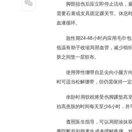
脚部扭伤后应立即停止活动，
需要石膏或支具固定踝关节。休息
血液循环。
急性期24-48小时内应用毛巾
低温有助于收缩局部血管，减少组
肤之间垫一层软布。
使用弹性绷带自足尖向小腿方
时可适当松解绷带，但仍需保持一定
坐卧时用软枕将受伤脚踝垫高
抬高患肢的时间每天至少6小时，并
遵照医生指导，可以局部涂抹
囊阻断前列腺素生成来缓解疼痛。