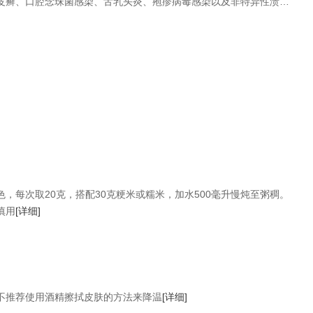
皮癣、口腔念珠菌感染、舌乳头炎、疱疹病毒感染以及非特异性溃疡
，每次取20克，搭配30克粳米或糯米，加水500毫升慢炖至粥稠。
慎用
[详细]
不推荐使用酒精擦拭皮肤的方法来降温
[详细]