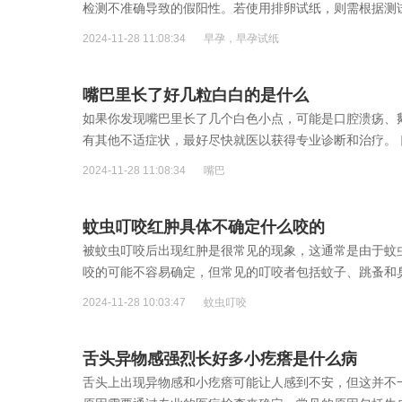
检测不准确导致的假阳性。若使用排卵试纸，则需根据测
2024-11-28 11:08:34
早孕，早孕试纸
嘴巴里长了好几粒白白的是什么
如果你发现嘴巴里长了几个白色小点，可能是口腔溃疡、
有其他不适症状，最好尽快就医以获得专业诊断和治疗。
伴有疼痛和灼热感
[详细]
2024-11-28 11:08:34
嘴巴
蚊虫叮咬红肿具体不确定什么咬的
被蚊虫叮咬后出现红肿是很常见的现象，这通常是由于蚊
咬的可能不容易确定，但常见的叮咬者包括蚊子、跳蚤和
2024-11-28 10:03:47
蚊虫叮咬
舌头异物感强烈长好多小疙瘩是什么病
舌头上出现异物感和小疙瘩可能让人感到不安，但这并不