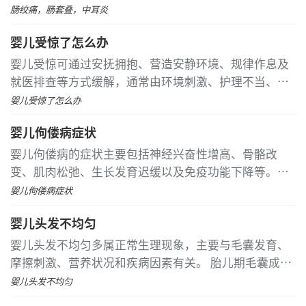
解症状。婴儿肠绞痛时可能会哭到声嘶力竭，直到哭累
肠绞痛，肠套叠，中耳炎
睡着或者排便、肛门排气后才有所好转
婴儿受惊了怎么办
婴儿受惊可通过安抚拥抱、营造安静环境、规律作息及
就医排查等方式缓解，通常由环境刺激、护理不当、神
经系统发育未成熟或疾病等因素引起。 突发噪音或强光
婴儿受惊了怎么办
容易导致婴儿受到惊吓。家长应保持室内光线柔和，避
婴儿佝偻病症状
免大声喧哗，并及时通过拥抱来安抚婴儿的情绪
婴儿佝偻病的症状主要包括神经兴奋性增高、骨骼改
变、肌肉松弛、生长发育迟缓以及免疫功能下降等。这
种疾病是由于维生素D缺乏导致钙磷代谢紊乱引起的一
婴儿佝偻病症状
种全身性营养性疾病，需要早期识别并及时干预
婴儿头发不均匀
婴儿头发不均匀多属正常生理现象，主要与毛囊发育、
摩擦刺激、营养状况和疾病因素有关。 胎儿期毛囊成熟
度不一，导致出生后头发生长速度不同。这种情况无需
婴儿头发不均匀
特殊处理，随着年龄增长会逐渐变得均匀