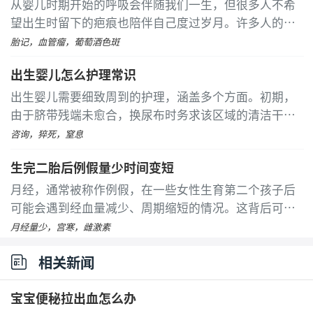
从婴儿时期开始的呼吸会伴随我们一生，但很多人不希
望出生时留下的疤痕也陪伴自己度过岁月。许多人的身
体上都有胎记，这些胎记不仅影响美观，有时还可能对
胎记，血管瘤，葡萄酒色斑
健康构成威胁。胎记实际上是痣的一种，有的是天生
出生婴儿怎么护理常识
的，有的则是在出生后不久出现的
...
[详细]
出生婴儿需要细致周到的护理，涵盖多个方面。初期，
由于脐带残端未愈合，换尿布时务求该区域的清洁干
燥，可应用无酒精消毒液轻柔清理，以防感染
...
[详细]
咨询，猝死，窒息
生完二胎后例假量少时间变短
月经，通常被称作例假，在一些女性生育第二个孩子后
可能会遇到经血量减少、周期缩短的情况。这背后可能
隐藏着多种因素，包括过度节食、不良生活习惯、卵巢
月经量少，宫寒，雌激素
功能衰退以及宫寒问题
...
[详细]
相关新闻
宝宝便秘拉出血怎么办