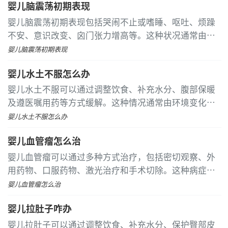
婴儿脑震荡初期表现
婴儿脑震荡初期表现包括哭闹不止或嗜睡、呕吐、烦躁
不安、意识改变、囟门张力增高等。这种状况通常由头
部受到外力撞击引起，由于婴儿无法用语言表达不适，
婴儿脑震荡初期表现
家长需密切观察其行为变化。 婴儿脑震荡后可能出现难
婴儿水土不服怎么办
以安抚的持续性哭闹，这可能是头痛或不适的表现
婴儿水土不服可以通过调整饮食、补充水分、腹部保暖
及遵医嘱用药等方式缓解。这种情况通常由环境变化、
饮食改变、肠道菌群失调或感染等因素引起。 气候与水
婴儿水土不服怎么办
质差异会刺激机体，建议家长逐步适应新环境，保持室
婴儿血管瘤怎么治
内温湿度适宜，避免频繁更换居住地
婴儿血管瘤可以通过多种方式治疗，包括密切观察、外
用药物、口服药物、激光治疗和手术切除。这种病症通
常由血管内皮细胞异常增殖引起，多数为良性，部分可
婴儿血管瘤怎么治
自行消退
婴儿拉肚子咋办
婴儿拉肚子可以通过调整饮食、补充水分、保护臀部皮