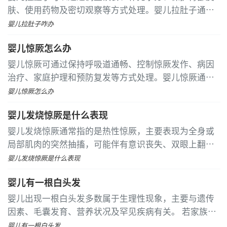
肤、使用药物及密切观察等方式处理。婴儿拉肚子通常
由喂养不当、腹部受凉、肠道感染、乳糖不耐受或过敏
婴儿拉肚子咋办
等原因引起
婴儿惊厥怎么办
婴儿惊厥可通过保持呼吸道通畅、控制惊厥发作、病因
治疗、家庭护理和预防复发等方式处理。婴儿惊厥通常
由高热、感染、电解质紊乱、遗传代谢性疾病或颅内感
婴儿惊厥怎么办
染等原因引起
婴儿发烧惊厥是什么表现
婴儿发烧惊厥通常指的是热性惊厥，主要表现为全身或
局部肌肉的突然抽搐，可能伴有意识丧失、双眼上翻或
凝视、口唇发绀、口吐白沫等症状。 最常见的表现是全
婴儿发烧惊厥是什么表现
身性抽搐，婴儿会出现四肢和躯干肌肉的对称性、节律
婴儿有一根白头发
性抽动，表现为四肢强直、屈曲或交替抽动
婴儿出现一根白头发多数属于生理性现象，主要与遗传
因素、毛囊发育、营养状况及罕见疾病有关。 若家族中
有少白头的历史，孩子可能天生携带相关基因，这种情
婴儿有一根白头发