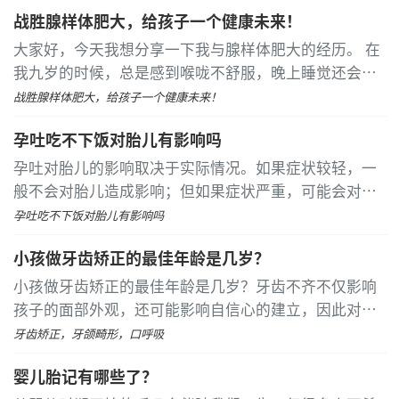
陪她去医院检查。 经过一系列的检查后，医生确认她确
战胜腺样体肥大，给孩子一个健康未来！
实怀孕了
...
[详细]
大家好，今天我想分享一下我与腺样体肥大的经历。 在
我九岁的时候，总是感到喉咙不舒服，晚上睡觉还会打
呼噜，偶尔会出现呼吸暂停的情况。妈妈很担心，带我
战胜腺样体肥大，给孩子一个健康未来！
去医院检查。医生诊断出我的腺样体肥大，需要治疗
...
孕吐吃不下饭对胎儿有影响吗
[详细]
孕吐对胎儿的影响取决于实际情况。如果症状较轻，一
般不会对胎儿造成影响；但如果症状严重，可能会对胎
儿产生不利影响。建议孕妇在出现严重孕吐时前往医院
孕吐吃不下饭对胎儿有影响吗
就诊，由医生采取相应措施进行改善
...
[详细]
小孩做牙齿矫正的最佳年龄是几岁？
小孩做牙齿矫正的最佳年龄是几岁？牙齿不齐不仅影响
孩子的面部外观，还可能影响自信心的建立，因此对孩
子进行牙齿矫正是非常重要的。 儿童牙齿矫正的最佳时
牙齿矫正，牙颌畸形，口呼吸
期主要有三个阶段
...
[详细]
婴儿胎记有哪些了？