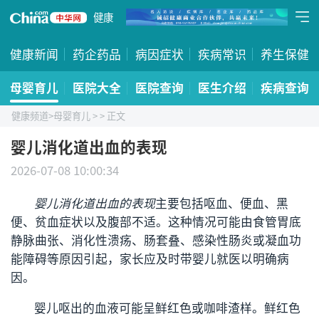
健康
健康新闻
药企药品
病因症状
疾病常识
养生保健
母婴育儿
医院大全
医院查询
医生介绍
疾病查询
健康频道
>
母婴育儿
>
> 正文
婴儿消化道出血的表现
2026-07-08 10:00:34
婴儿消化道出血的表现
主要包括呕血、便血、黑
便、贫血症状以及腹部不适。这种情况可能由食管胃底
静脉曲张、消化性溃疡、肠套叠、感染性肠炎或凝血功
能障碍等原因引起，家长应及时带婴儿就医以明确病
因。
婴儿呕出的血液可能呈鲜红色或咖啡渣样。鲜红色