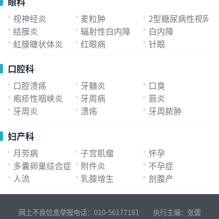
眼科
视神经炎
麦粒肿
2型糖尿病性视网
结膜炎
辐射性白内障
白内障
虹膜睫状体炎
红眼病
针眼
口腔科
口腔溃疡
牙髓炎
口臭
疱疹性咽峡炎
牙周病
唇炎
牙周炎
溃疡
牙周脓肿
妇产科
月劳病
子宫肌瘤
怀孕
多囊卵巢综合症
附件炎
不孕症
人流
乳腺增生
剖腹产
网上不良信息举报电话：010-56177181 执行主编：张蕾