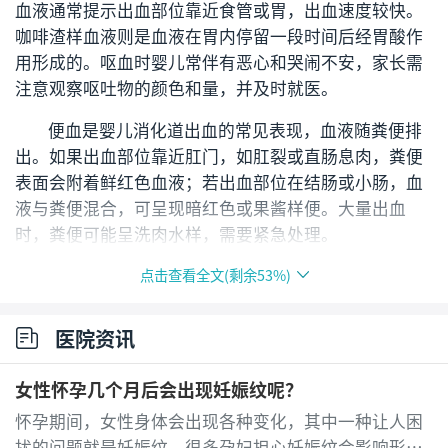
血液通常提示出血部位靠近食管或胃，出血速度较快。
咖啡渣样血液则是血液在胃内停留一段时间后经胃酸作
用形成的。呕血时婴儿常伴有恶心和哭闹不安，家长需
注意观察呕吐物的颜色和量，并及时就医。
便血是婴儿消化道出血的常见表现，血液随粪便排
出。如果出血部位靠近肛门，如肛裂或直肠息肉，粪便
表面会附着鲜红色血液；若出血部位在结肠或小肠，血
液与粪便混合，可呈现暗红色或果酱样便。大量出血
时，粪便可能呈洗肉水样，需要紧急处理。
点击查看全文(剩余
53
%)
黑便通常提示上消化道出血，血液在肠道内经过消
化液作用后，血红蛋白中的铁转化为硫化铁，使粪便呈
黑色发亮状，类似柏油。婴儿出现黑便时，应排除近期
医院资讯
是否食用含铁丰富的食物或药物，如铁剂。若排除上述
因素，应警惕胃或十二指肠溃疡等疾病。
女性怀孕几个月后会出现妊娠纹呢？
怀孕期间，女性身体会出现各种变化，其中一种让人困
慢性或急性消化道出血可导致婴儿出现贫血，表现
扰的问题就是妊娠纹。很多孕妇担心妊娠纹会影响形