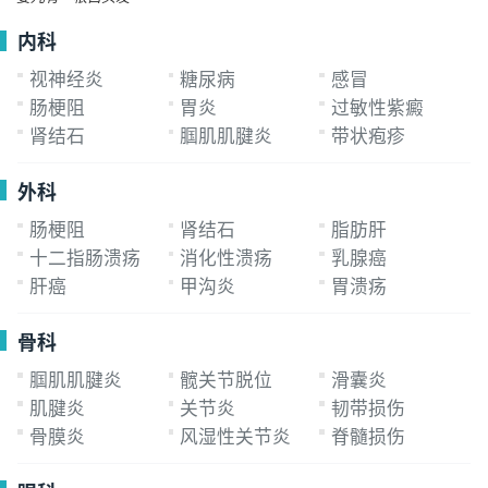
况通常不需要特殊治疗，家长只需保持观察
内科
视神经炎
糖尿病
感冒
肠梗阻
胃炎
过敏性紫癜
肾结石
腘肌肌腱炎
带状疱疹
外科
肠梗阻
肾结石
脂肪肝
十二指肠溃疡
消化性溃疡
乳腺癌
肝癌
甲沟炎
胃溃疡
骨科
腘肌肌腱炎
髋关节脱位
滑囊炎
肌腱炎
关节炎
韧带损伤
骨膜炎
风湿性关节炎
脊髓损伤