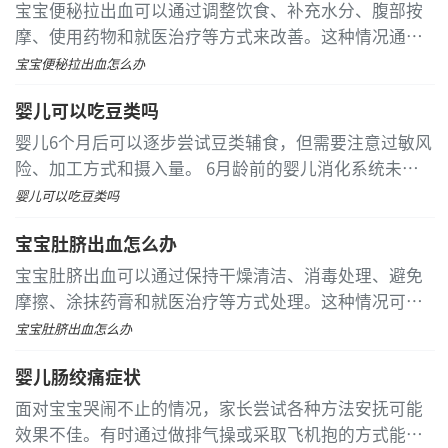
宝宝便秘拉出血可以通过调整饮食、补充水分、腹部按
摩、使用药物和就医治疗等方式来改善。这种情况通常
由排便用力过度、饮食结构不合理、肠道功能紊乱、肛
宝宝便秘拉出血怎么办
裂或肠息肉等原因引起
婴儿可以吃豆类吗
婴儿6个月后可以逐步尝试豆类辅食，但需要注意过敏风
险、加工方式和摄入量。 6月龄前的婴儿消化系统未发
育完善，豆类中的植酸和蛋白酶抑制剂可能引发胀气或
婴儿可以吃豆类吗
过敏。满6个月后可以从少量豆腐泥开始尝试，9个月后
宝宝肚脐出血怎么办
可引入煮烂的豆类
宝宝肚脐出血可以通过保持干燥清洁、消毒处理、避免
摩擦、涂抹药膏和就医治疗等方式处理。这种情况可能
与脐带脱落延迟、感染、外力摩擦、凝血功能障碍或脐
宝宝肚脐出血怎么办
部血管未闭合等因素有关
婴儿肠绞痛症状
面对宝宝哭闹不止的情况，家长尝试各种方法安抚可能
效果不佳。有时通过做排气操或采取飞机抱的方式能缓