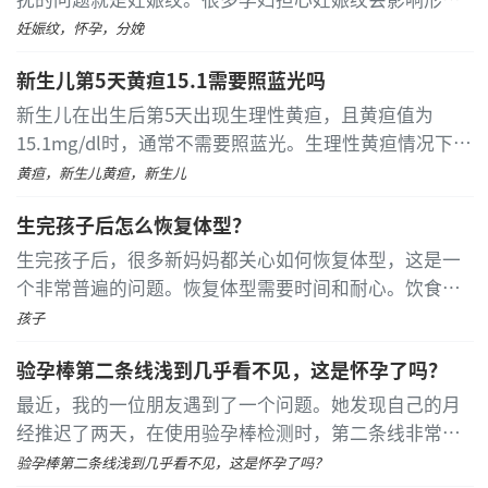
为面色苍白、口唇及指甲床颜色变淡、精神萎靡、嗜睡
象，不敢穿性感衣服。那么，妊娠纹具体什么时候会出
或烦躁不安。严重贫血时，婴儿可能出现呼吸急促、心
妊娠纹，怀孕，分娩
现呢？美容医院的专家指出，最容易出现妊娠纹的时间
率加快、喂养困难等症状。家长需关注婴儿的皮肤黏膜
新生儿第5天黄疸15.1需要照蓝光吗
是在产前一个月左右
...
[详细]
颜色和日常活动状态，发现异常应及时就医。
新生儿在出生后第5天出现生理性黄疸，且黄疸值为
婴儿消化道出血常伴有腹部不适，如腹胀、腹痛、
15.1mg/dl时，通常不需要照蓝光。生理性黄疸情况下，
哭闹、拒食或呕吐。肠套叠引起的出血可表现为阵发性
如果宝宝整体状况良好，黄疸值上升缓慢，也不需要特
黄疸，新生儿黄疸，新生儿
哭闹、腹部可触及腊肠样包块，并排出果酱样血便。感
别治疗。随着肝脏功能逐渐发育完善，体内过多的胆红
染性肠炎导致的出血则常伴有腹泻、发热、呕吐等症
生完孩子后怎么恢复体型？
素会被自然代谢掉，黄疸也会慢慢消退
...
[详细]
状。家长需观察婴儿的腹部体征和大便性状，及时寻求
生完孩子后，很多新妈妈都关心如何恢复体型，这是一
医疗帮助。
个非常普遍的问题。恢复体型需要时间和耐心。饮食方
面是关键。产后身体需要充足的营养来恢复，保持均衡
孩子
家长应密切观察婴儿的呕吐物、粪便颜色及精神状
的饮食非常重要
...
[详细]
态，若发现呕血、便血、黑便或贫血相关表现，需立即
验孕棒第二条线浅到几乎看不见，这是怀孕了吗？
带婴儿到儿科或儿童消化科就诊。日常护理中，注意合
最近，我的一位朋友遇到了一个问题。她发现自己的月
理喂养，避免婴儿进食过硬或刺激性食物，定期进行健
经推迟了两天，在使用验孕棒检测时，第二条线非常浅
康检查，以早期发现并处理潜在问题。
几乎看不见，这让她十分担忧是否怀孕。于是，我决定
验孕棒第二条线浅到几乎看不见，这是怀孕了吗？