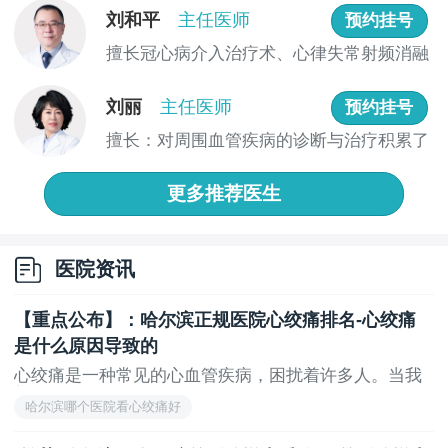
化的风险。
刘和平
主任医师
预约挂号
擅长冠心病介入治疗术、心律失常射频消融
每天要适当的睡午觉，大概可以睡半个小时的午
术、永...
觉，经常睡午觉也是可以稳定人体的血压，改善心脏功
刘丽
主任医师
预约挂号
能的。人在睡了午觉之后应该要缓慢的起来，不能猛的
起来，猛起来，可能会让人体的心率和心压保持比较大
擅长：对周围血管疾病的诊断与治疗积累了
的波动，经常猛的起床，可能会让人身体出现非常大的
丰富的...
不适，比如头晕、呕吐等等。
更多推荐医生
饮食方面也要注意饮食，尽量清淡，少吃辛辣油腻
以及刺激强的食物，这些食物不仅会让人体的肠胃受到
医院资讯
伤害，而且还会让心肌缺血的问题变得更加的严重，可
以多吃一些新鲜的水果和蔬菜，这些食物的营养价值不
【重点公布】：哈尔滨正规医院心绞痛排名-心绞痛
仅丰富，而且对于改善心肌缺血也有非常大的帮助。
是什么原因导致的
心肌缺血的人还应该要有充足的锻炼，选择适合自
心绞痛是一种常见的心血管疾病，困扰着许多人。当我
己身体状况的运动来锻炼，这样对身体也比较好，锻炼
们...
哈尔滨哪个医院看心绞痛好
之前要适当的进行热身，锻炼之后要进行适当的拉伸运
动，这样才可以在锻炼的时候，尽可能的减少受伤的风