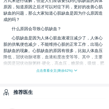
方式来进行缓解，但是人们应该要找到心肌缺血的具体
原因，知道原因之后才可以对症下药，更好的改善心肌
缺血的问题，那么大家知道心肌缺血是因为什么原因造
成的吗？
什么原因会导致心肌缺血？
心肌缺血是因为人体心脏血液灌注减少了，人体心
脏的供氧便也减少，不能维持心脏的正常工作，出现心
肌缺血的现象。心肌缺血的原因有很多，比如人体血压
降低，冠状动脉堵塞，血液粘度改变等等。其中，主要
病因是冠状动脉粥样·硬化，高血压，糖尿病，吸烟，肥
胖等都是罐装动脉粥样硬化的高危因素。
点击查看全文(剩余
62
%)
怎么改善心肌缺血？
出现心肌缺血之后，就应该要及时的采取措施来进
推荐医生
行改善。每天的作息尽量要规律一些，注意生活的细
节，每天坚持早睡早起不要熬夜，熬夜对身体的伤害是
非常大的，并且经常熬夜，可能会出现冠状动脉粥样·硬