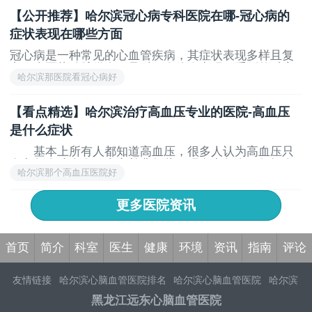
系统中常见的疾病
【公开推荐】哈尔滨冠心病专科医院在哪-冠心病的
症状表现在哪些方面
冠心病是一种常见的心血管疾病，其症状表现多样且复
杂。当冠状动脉供血不足时，身体会出现一系列的反应
哈尔滨那医院看冠心病好
和症状，如胸痛、气短、心悸等。了解这些症状的表现
和相关注意事项，对于早期发现和治疗冠心病非常重
要。 首先，冠心病常见的症状之一是胸痛
【看点精选】哈尔滨治疗高血压专业的医院-高血压
是什么症状
基本上所有人都知道高血压，很多人认为高血压只
有老年人才会有，事实并非如此，现在中年人，年轻人
哈尔滨那个高血压医院好
也患有高血压
更多医院资讯
首页
简介
科室
医生
健康
环境
资讯
指南
评论
友情链接
哈尔滨心脑血管医院排名
哈尔滨心脑血管医院
哈尔滨
治疗心脑血管的医院
哈尔滨远东心脑血管医院怎么样
哈尔滨远
黑龙江远东心脑血管医院
东心脑血管医院好不好
哈尔滨心脑血管专科医院
哈尔滨治疗心