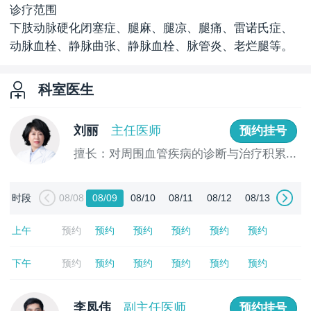
诊疗范围
下肢动脉硬化闭塞症、腿麻、腿凉、腿痛、雷诺氏症、
动脉血栓、静脉曲张、静脉血栓、脉管炎、老烂腿等。
科室医生
刘丽
主任医师
预约挂号
擅长：对周围血管疾病的诊断与治疗积累...
[详情]
时段
08/08
08/09
08/10
08/11
08/12
08/13
上午
预约
预约
预约
预约
预约
预约
下午
预约
预约
预约
预约
预约
预约
李凤伟
副主任医师
预约挂号