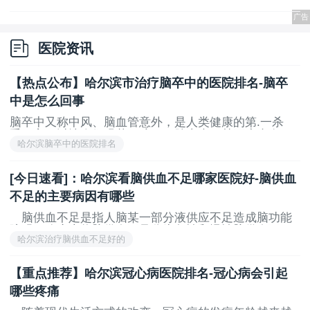
医院资讯
【热点公布】哈尔滨市治疗脑卒中的医院排名-脑卒
中是怎么回事
脑卒中又称中风、脑血管意外，是人类健康的第.一杀
手，它可以让人们眼花目眩，四肢麻木，甚至瘫痪在
哈尔滨脑卒中的医院排名
床，是我国成.人致死致残的第.一原因，让我们一起来了
解一下中风
[今日速看]：哈尔滨看脑供血不足哪家医院好-脑供血
不足的主要病因有哪些
脑供血不足是指人脑某一部分液供应不足造成脑功能
障碍，临床上将脑供血不足分为急性和慢性脑供血不
哈尔滨治疗脑供血不足好的
足，这种疾病在老年人中很常见，但随着现在社会的发
展，越来越多的年轻人也患上了这种疾病
【重点推荐】哈尔滨冠心病医院排名-冠心病会引起
哪些疼痛