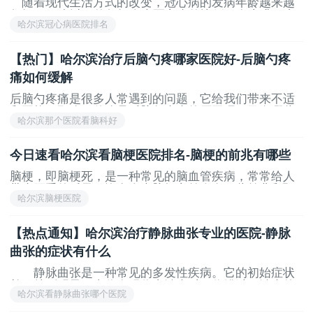
随着现代生活方式的改变，冠心病的发病年龄越来越
年轻。35岁以下的年轻人患冠心病的比例正在上升，由
哈尔滨冠心病医院排名
此产生的危害也提前。因此，有必要了解冠心病的基本
原理。预防措施和医疗保健知识。冠心病会引起哪些疼
痛? 1.胸痛
【热门】哈尔滨治疗后脑勺疼哪家医院好-后脑勺疼
痛如何缓解
后脑勺疼痛是很多人常遇到的问题，它给我们带来不适
和困扰。那么，什么是后脑勺疼痛的原因呢？又有哪些
哈尔滨那个医院看脑科好
方法可以缓解后脑勺疼痛呢？本文将为您介绍后脑勺疼
痛的原因及缓解方法，希望能对您有所帮助
今日速看哈尔滨看脑梗医院排名-脑梗的前兆有哪些
脑梗，即脑梗死，是一种常见的脑血管疾病，常常给人
带来严重的后果。许多人患脑梗之前会有一些前兆和预
哈尔滨脑梗医院
警信号，及时发现并采取措施对预防和治疗至关重要。
下面，我们将详细介绍脑梗的前兆信号，以便有更多人
能够提前警觉
【热点通知】哈尔滨治疗静脉曲张专业的医院-静脉
曲张的症状有什么
静脉曲张是一种常见的多发性疾病。它的初始症状
并不特别明显。当你发现你去治疗时，你错过了治疗的
哈尔滨看静脉曲张哪个医院
机会。因此，将帮助您从静脉曲张的症状中更深入地了
解这种疾病。 静脉曲张，俗称“炸筋腿”，是静脉