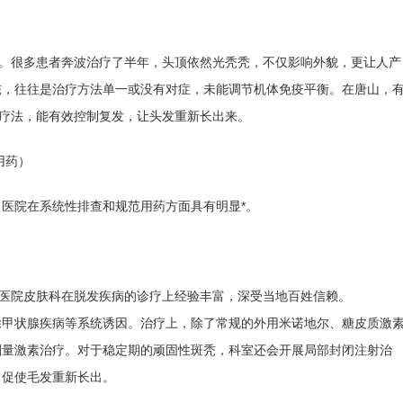
固。很多患者奔波治疗了半年，头顶依然光秃秃，不仅影响外貌，更让人产
秃，往往是治疗方法单一或没有对症，未能调节机体免疫平衡。在唐山，
的疗法，能有效控制复发，让头发重新长出来。
用药）
医院在系统性排查和规范用药方面具有明显*。
属医院皮肤科在脱发疾病的诊疗上经验丰富，深受当地百姓信赖。
除甲状腺疾病等系统诱因。治疗上，除了常规的外用米诺地尔、糖皮质激
剂量激素治疗。对于稳定期的顽固性斑秃，科室还会开展局部封闭注射治
，促使毛发重新长出。