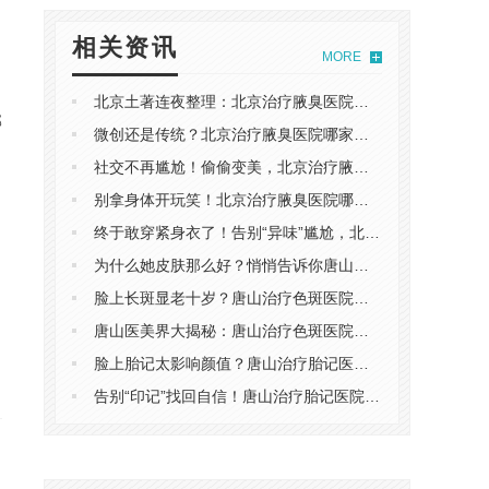
相关资讯
MORE
北京土著连夜整理：北京治疗腋臭医院哪家好？看这篇避坑指南就够了！
部
微创还是传统？北京治疗腋臭医院哪家好？深扒京城真实*，揭秘哪家口碑好！
社交不再尴尬！偷偷变美，北京治疗腋臭医院哪家好？这份“去味”清单请收好！
别拿身体开玩笑！北京治疗腋臭医院哪家好？三甲专家建议：选对技术才*！
终于敢穿紧身衣了！告别“异味”尴尬，北京治疗腋臭医院哪家好？亲测有效！
为什么她皮肤那么好？悄悄告诉你唐山治疗色斑医院哪家好，99%的人都不知道！
脸上长斑显老十岁？唐山治疗色斑医院哪家好？选对方法，斑点去无踪！
唐山医美界大揭秘：唐山治疗色斑医院哪家好？深扒这几家技术内幕！
脸上胎记太影响颜值？唐山治疗胎记医院哪家好？选对医院，重启美好人生！
告别“印记”找回自信！唐山治疗胎记医院哪家好？我的祛记全记录，效果肉眼可见。