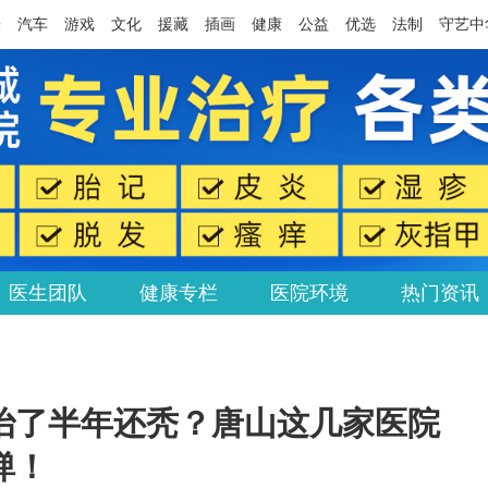
乐
汽车
游戏
文化
援藏
插画
健康
公益
优选
法制
守艺中
医生团队
健康专栏
医院环境
热门资讯
治了半年还秃？唐山这几家医院
弹！