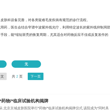
，皮肤科设备完善，对各类疑难毛发疾病有规范的诊疗流程。
范用药，医生会结合窄谱中波紫外线光疗，利用特定波长的紫外线抑制局
手段，能*缩短斑秃的恢复周期，尤其适合对药物反应不佳或反复发作的
无
全文
共
2
页
下一页
*药物/*临床试验机构揭牌
之际,北京京城皮肤医院举行*药物/*临床试验机构揭牌仪式,该院成为*同时具