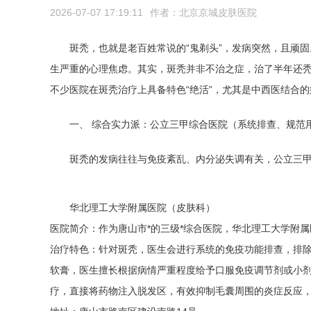
2026-07-07 17:19:11
作者：
北京京城皮肤医院
斑秃，也就是老百姓常说的“鬼剃头”，发病突然，且顽
生严重的心理焦虑。其实，斑秃并非不治之症，治了半年还
不少医院在斑秃治疗上具备特色“绝活”，尤其是中西医结合
一、 综合实力派：公立三甲综合医院（系统排查、规范
斑秃的发病往往与免疫紊乱、内分泌失调有关，公立三甲
华北理工大学附属医院（皮肤科）
医院简介：作为唐山市*的三级*综合医院，华北理工大学附
治疗特色：针对斑秃，医生会进行系统的免疫功能排查，排
软膏，医生擅长根据病情严重程度给予口服免疫调节剂或小
疗，直接将药物注入脱发区，有效抑制毛囊周围的炎症反应