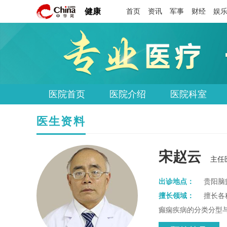
健康
首页
资讯
军事
财经
娱
医院首页
医院介绍
医院科室
医生资料
宋赵云
主任
出诊地点：
贵阳脑
擅长领域：
擅长各
癫痫疾病的分类分型
作、儿童痉挛症等常