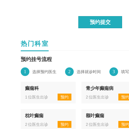
预约提交
热门科室
预约挂号流程
1
2
3
选择预约医生
选择就诊时间
填写
癫痫科
青少年癫痫病
1
位医生出诊
预约
2
位医生出诊
预
枕叶癫痫
额叶癫痫
2
位医生出诊
预约
2
位医生出诊
预