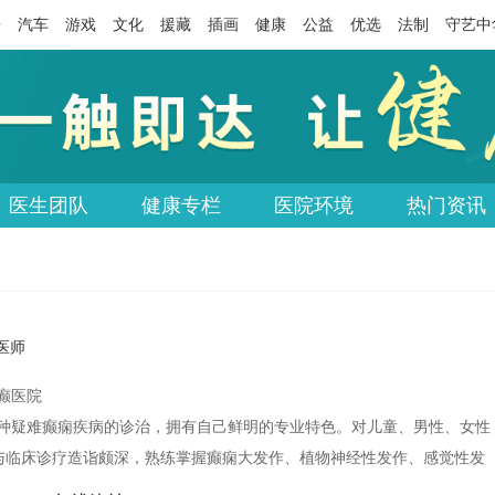
乐
汽车
游戏
文化
援藏
插画
健康
公益
优选
法制
守艺中
医生团队
健康专栏
医院环境
热门资讯
医师
癫医院
种疑难癫痫疾病的诊治，拥有自己鲜明的专业特色。对儿童、男性、女性
与临床诊疗造诣颇深，熟练掌握癫痫大发作、植物神经性发作、感觉性发
见、多发神经内科疾病的诊治。