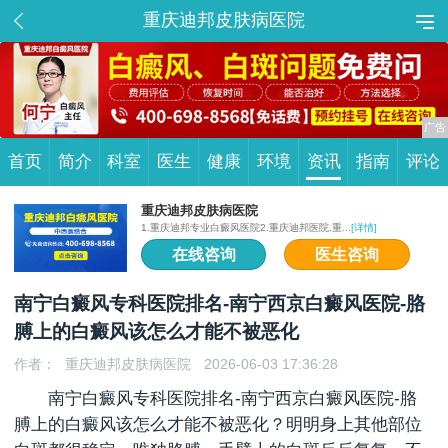
重庆迪邦皮肤病医院
首页
简介
科室
医生
健康
环境
资讯
指南
评论
重庆迪邦皮肤病医院
1.重庆迪邦专业白癜风医院2.重庆迪邦医院.重...
[详情]
在线咨询
医生咨询
南宁白癜风专科医院排名-南宁西京白癜风医院-胳
膊上的白癜风该怎么才能不被恶化
作者：
重庆迪邦皮肤病医院
2026-06-03 17:36:28
南宁
白癜风
专科医院排名-南宁西京白癜风医院-胳
膊上的白癜风该怎么才能不被恶化？明明身上其他部位