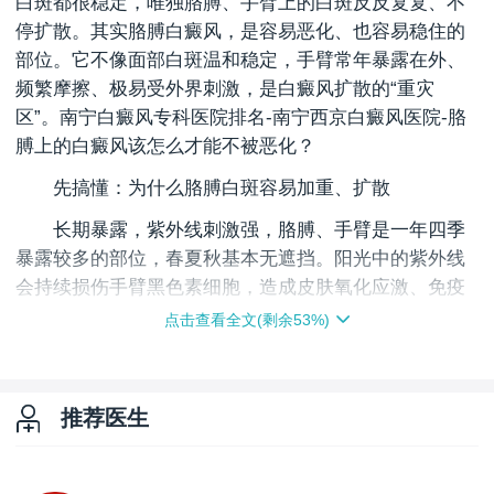
白斑都很稳定，唯独胳膊、手臂上的白斑反反复复、不
停扩散。其实胳膊白癜风，是容易恶化、也容易稳住的
部位。它不像面部白斑温和稳定，手臂常年暴露在外、
频繁摩擦、极易受外界刺激，是白癜风扩散的“重灾
区”。南宁白癜风专科医院排名-南宁西京白癜风医院-胳
膊上的白癜风该怎么才能不被恶化？
先搞懂：为什么胳膊白斑容易加重、扩散
长期暴露，紫外线刺激强，胳膊、手臂是一年四季
暴露较多的部位，春夏秋基本无遮挡。阳光中的紫外线
会持续损伤手臂黑色素细胞，造成皮肤氧化应激、免疫
紊乱，直接诱发白斑扩散、新发。高频摩擦、压迫，诱
点击查看全文(剩余
53
%)
发同形反应，穿衣袖口摩擦、挎包肩带拉扯、手肘撑
桌、手臂弯折挤压、运动摩擦，频繁接触外物，化学刺
激多，日常洗手、接触洗衣液、洗洁精、消毒液、护肤
推荐医生
品、防晒产品，手臂皮肤首当其冲。
重点预警：胳膊白斑即将恶化的信号