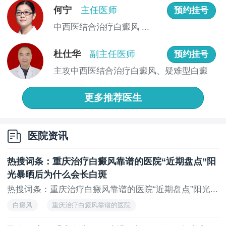
白斑边缘模糊、发晕，原本清晰的边界变虚化，像
何宁
主任医师
预约挂号
晕开一样，代表进入进展期；局部偶尔发痒、发热，无
中西医结合治疗白癜风 ...
蚊虫叮咬却莫名瘙痒，是免疫活跃、即将扩散的信号；
周边长出细碎小白点，主白斑周围出现卫星状小点，是
杜仕华
副主任医师
预约挂号
大面积扩散的前兆。出现以上任意一种情况，立刻加强
主攻中西医结合治疗白癜风、疑难型白癜
防护、规范治疗，避免小面积白斑拖成大片顽固白斑。
风、顽固...
南宁白癜风专科医院排名-南宁西京白癜风医院-胳
更多推荐医生
膊上的白癜风该怎么才能不被恶化？胳膊上的白癜风，
之所以容易恶化、难恢复，不是因为病情顽固，而是刺
激因素太多、防护较难坚持。
医院资讯
上一页
无
热搜词条：重庆治疗白癜风靠谱的医院“近期盘点”阳
光暴晒后为什么会长白斑
热搜词条：重庆治疗白癜风靠谱的医院“近期盘点”阳光...
白癜风
重庆治疗白癜风靠谱的医院