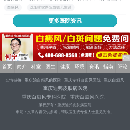
白癜风
沈阳哪家医院白癜风靠谱
更多医院资讯
首页
简介
科室
医生
健康
环境
资讯
指南
评论
友情链接
重庆治白癫风的医院
重庆专科白癜风医院
重庆白癜风
医院哪家好
重庆白癜风医院哪家比较好
重庆正规白癜风医院
重
重庆迪邦皮肤病医院
庆白癜风医院排行榜
重庆白癜风医院专业医院
重庆白癜风医院
重庆白癜风专科医院
重庆白癜风医院
排名前十
重庆白癜风正规医院
重庆白癜风医院
重庆治疗白癜风
版权所有：重庆迪邦皮肤病医院
好的医院
重庆白癜风医院怎么样
重庆白癜风医院排名
重庆迪邦
白癜风医院
重庆迪邦白癜风医院
申明：文章内容仅供参考，请以医生或专业人士意见为准。